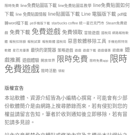
line免費貼圖如何
line免費貼圖區下載
限時免費
line免費貼圖區教學
line貼圖區下載
Line 電腦版下載
下載
line 免費貼圖情報
pdf檔
轉word檔下載
starbucks coffee 統一星巴克門市
Steam免費遊
ptt手機版下載
免費遊戲
免費下載
免費領取
戲
冒險遊戲
國稅局 網路報稅軟
惡意軟體移除工具
體
報稅扣除額
報稅試算
報稅軟體 國稅局
手機拍照特效
遊
最快的瀏覽器
策略遊戲
遊戲庫
軟體
星巴克優惠
遊戲
遊戲下載
遊戲優惠
限時
限時免費
戲推薦
遊戲體驗
開放世界
限時免費app
免費遊戲
限時活動
領取
版權宣告
本站軟體、資源介紹皆為小編精心撰寫，可能會有少部
份軟體簡介是由網路上搜尋節錄而來，若有侵犯到您的
權益請留言告知，筆者於收到通知後立即移除，若有冒
犯請多見諒。