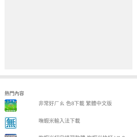
熱門內容
非常好ㄏㄠ 色8下載 繁體中文版
嘸蝦米輸入法下載