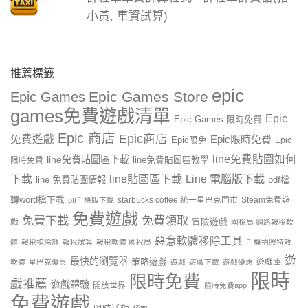
小黃, 車資試算)
推薦標籤
epic
Epic Games Store
Epic Games
games免費遊戲清單
Epic
Epic Games 限時免費
Epic 商店
Epic商店
免費遊戲
Epic限時免費
Epic限免
Epic
line免費貼圖如何
line免費貼圖區下載
限時免費
line免費貼圖區教學
line貼圖區下載
Line 電腦版下載
下載
line 免費貼圖情報
pdf檔
轉word檔下載
starbucks coffee 統一星巴克門市
Steam免費遊
ptt手機版下載
免費遊戲
免費下載
免費領取
戲
冒險遊戲
國稅局 網路報稅軟
惡意軟體移除工具
體
報稅扣除額
報稅試算
報稅軟體 國稅局
手機拍照特效
遊
最快的瀏覽器
策略遊戲
遊戲庫
軟體
星巴克優惠
遊戲
遊戲下載
遊戲優惠
限時
限時免費
戲推薦
遊戲體驗
開放世界
限時免費app
免費遊戲