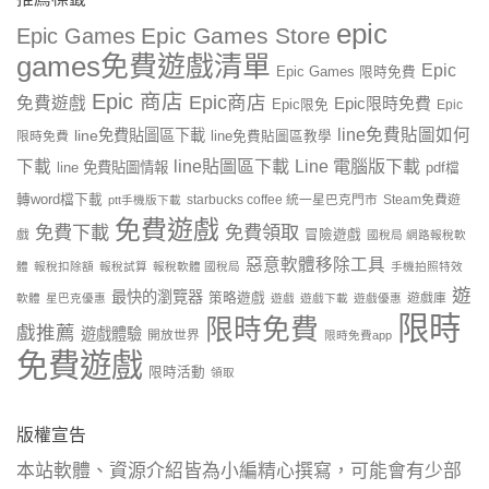
epic
Epic Games Store
Epic Games
games免費遊戲清單
Epic
Epic Games 限時免費
Epic 商店
Epic商店
免費遊戲
Epic限時免費
Epic限免
Epic
line免費貼圖如何
line免費貼圖區下載
限時免費
line免費貼圖區教學
line貼圖區下載
Line 電腦版下載
下載
line 免費貼圖情報
pdf檔
轉word檔下載
starbucks coffee 統一星巴克門市
Steam免費遊
ptt手機版下載
免費遊戲
免費下載
免費領取
戲
冒險遊戲
國稅局 網路報稅軟
惡意軟體移除工具
體
報稅扣除額
報稅試算
報稅軟體 國稅局
手機拍照特效
遊
最快的瀏覽器
策略遊戲
遊戲庫
軟體
星巴克優惠
遊戲
遊戲下載
遊戲優惠
限時
限時免費
戲推薦
遊戲體驗
開放世界
限時免費app
免費遊戲
限時活動
領取
版權宣告
本站軟體、資源介紹皆為小編精心撰寫，可能會有少部