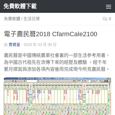
免費軟體下載
Skip to content
免費軟體
/
生活日常
0
電子農民曆2018 CfarmCale2100
由
費爾曼
·
2018 年 03 月 08 日
農民曆是中國傳統農業社會裏的一部生活參考用書，
為中國古代祖先在流傳下來的經歷及體驗 ，經千年
累月撰寫與添加各項內容後而完成現今所見農民曆。