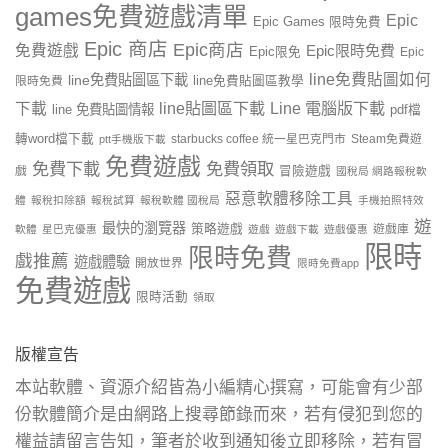
games免費遊戲清單
Epic
Epic Games 限時免費
Epic 商店
Epic商店
免費遊戲
Epic限時免費
Epic限免
Epic
line免費貼圖如何
line免費貼圖區下載
限時免費
line免費貼圖區教學
line貼圖區下載
Line 電腦版下載
下載
line 免費貼圖情報
pdf檔
轉word檔下載
starbucks coffee 統一星巴克門市
Steam免費遊
ptt手機版下載
免費遊戲
免費下載
免費領取
戲
冒險遊戲
國稅局 網路報稅軟
惡意軟體移除工具
體
報稅扣除額
報稅試算
報稅軟體 國稅局
手機拍照特效
遊
最快的瀏覽器
策略遊戲
遊戲庫
軟體
星巴克優惠
遊戲
遊戲下載
遊戲優惠
限時
限時免費
戲推薦
遊戲體驗
開放世界
限時免費app
免費遊戲
限時活動
領取
版權宣告
本站軟體、資源介紹皆為小編精心撰寫，可能會有少部
份軟體簡介是由網路上搜尋節錄而來，若有侵犯到您的
權益請留言告知，筆者於收到通知後立即移除，若有冒