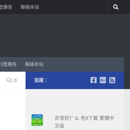
登廣告
聯絡本站
刊登廣告
聯絡本站
0
追蹤：
非常好ㄏㄠ 色8下載 繁體中
文版