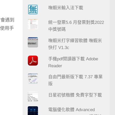
嘸蝦米輸入法下載
常會遇到
統一發票5.6 月發票對獎2022
使用手
中獎號碼
嘸蝦米打字練習軟體 嘸蝦米
快打 V1.3c
手機pdf閱讀器下載 Adobe
Reader
自由門最新版下載 7.37 專業
版
日星初號楷體 免費字型下載
電腦優化軟體 Advanced