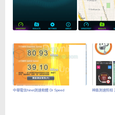
中華電信hinet測速軟體 Dr Speed
神盾測速照相 