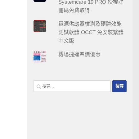
Systemcare 19 PRO 授權註
冊碼免費取得
電源供應器檢測及硬體效能
測試軟體 OCCT 免安裝繁體
中文版
機場捷運票價優惠
搜
尋
關
鍵
字: