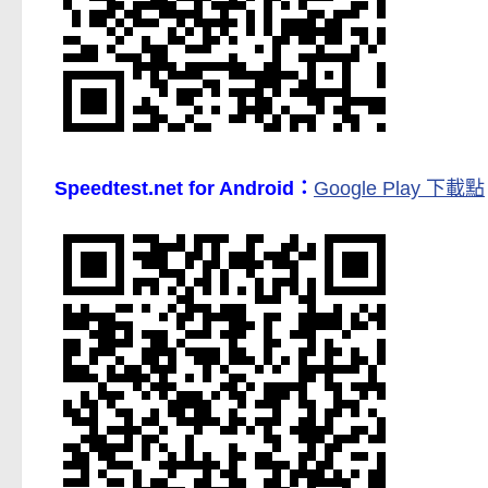
Speedtest.net for Android：
Google Play 下載點