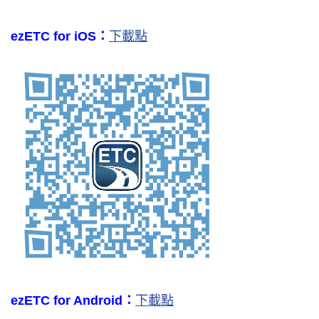
ezETC for iOS：
下載點
ezETC for Android：
下載點