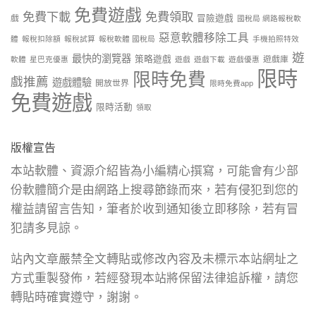
免費遊戲
免費下載
免費領取
戲
冒險遊戲
國稅局 網路報稅軟
惡意軟體移除工具
體
報稅扣除額
報稅試算
報稅軟體 國稅局
手機拍照特效
遊
最快的瀏覽器
策略遊戲
遊戲庫
軟體
星巴克優惠
遊戲
遊戲下載
遊戲優惠
限時
限時免費
戲推薦
遊戲體驗
開放世界
限時免費app
免費遊戲
限時活動
領取
版權宣告
本站軟體、資源介紹皆為小編精心撰寫，可能會有少部
份軟體簡介是由網路上搜尋節錄而來，若有侵犯到您的
權益請留言告知，筆者於收到通知後立即移除，若有冒
犯請多見諒。
站內文章嚴禁全文轉貼或修改內容及未標示本站網址之
方式重製發佈，若經發現本站將保留法律追訴權，請您
轉貼時確實遵守，謝謝。