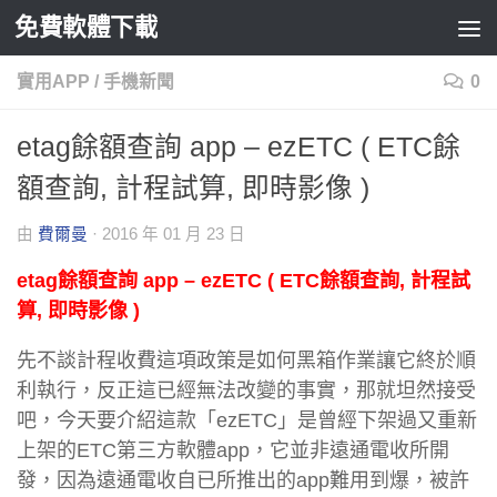
免費軟體下載
Skip to content
實用APP
/
手機新聞
0
etag餘額查詢 app – ezETC ( ETC餘
額查詢, 計程試算, 即時影像 )
由
費爾曼
·
2016 年 01 月 23 日
etag餘額查詢 app – ezETC ( ETC餘額查詢, 計程試
算, 即時影像 )
先不談計程收費這項政策是如何黑箱作業讓它終於順
利執行，反正這已經無法改變的事實，那就坦然接受
吧，今天要介紹這款「ezETC」是曾經下架過又重新
上架的ETC第三方軟體app，它並非遠通電收所開
發，因為遠通電收自已所推出的app難用到爆，被許