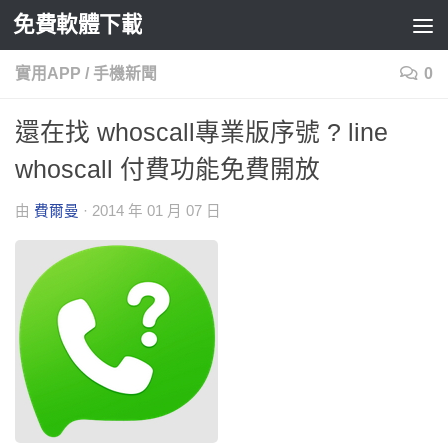
免費軟體下載
Skip to content
實用APP
/
手機新聞
0
還在找 whoscall專業版序號 ? line
whoscall 付費功能免費開放
由
費爾曼
·
2014 年 01 月 07 日