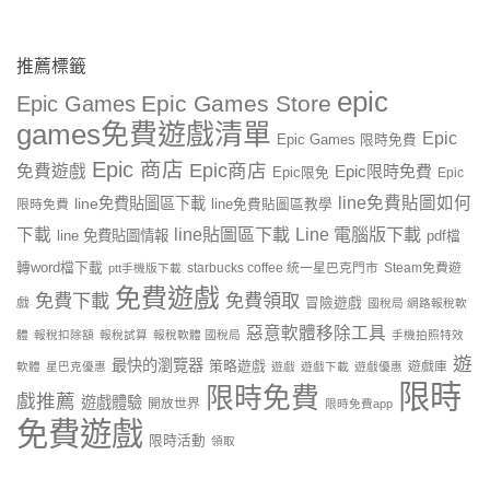
推薦標籤
epic
Epic Games Store
Epic Games
games免費遊戲清單
Epic
Epic Games 限時免費
Epic 商店
Epic商店
免費遊戲
Epic限時免費
Epic限免
Epic
line免費貼圖如何
line免費貼圖區下載
限時免費
line免費貼圖區教學
line貼圖區下載
Line 電腦版下載
下載
line 免費貼圖情報
pdf檔
轉word檔下載
starbucks coffee 統一星巴克門市
Steam免費遊
ptt手機版下載
免費遊戲
免費下載
免費領取
戲
冒險遊戲
國稅局 網路報稅軟
惡意軟體移除工具
體
報稅扣除額
報稅試算
報稅軟體 國稅局
手機拍照特效
遊
最快的瀏覽器
策略遊戲
遊戲庫
軟體
星巴克優惠
遊戲
遊戲下載
遊戲優惠
限時
限時免費
戲推薦
遊戲體驗
開放世界
限時免費app
免費遊戲
限時活動
領取