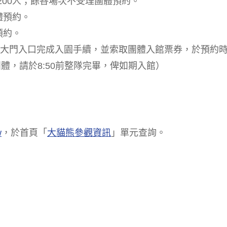
0各場次200人；餘各場次不受理團體預約。
團體預約。
預約。
園大門入口完成入園手續，並索取團體入館票券，於預約
次團體，請於8:50前整隊完畢，俾如期入館）
w
，於首頁「
大貓熊參觀資訊
」單元查詢。