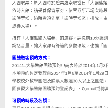
入園取票：於入園時於驗票處索取當日「大貓熊館
依時入館：請妥善保管票券，依票券所示場次時段
逾時等候：逾時者須先至「逾時等候區」排隊，由
憑券入場）。
持有「大貓熊館入場券」的遊客，請提前10分鐘
說話音量，讓大家都有舒適的參觀環境，也讓「團
團體遊客預約方式：
2014年大貓熊館團體預約申請表將於2014年1月
本項預約暫定受理自2014年1月6至2014年1月
學校校外教學團體及購票人數達30人以上之團體，
園參觀大貓熊館團體預約登記表」，以email或
可預約時段及名額：