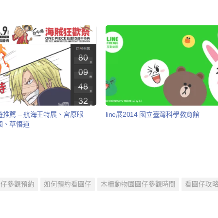
推薦 – 航海王特展、宮原眼
line展2014 國立臺灣科學教育館
園、草悟道
圓仔參觀預約
如何預約看圓仔
木柵動物園圓仔參觀時間
看圓仔攻