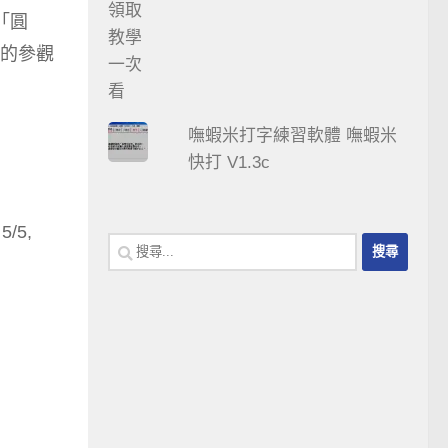
「圓
的參觀
嘸蝦米打字練習軟體 嘸蝦米
快打 V1.3c
/5,
搜
尋
關
鍵
字: