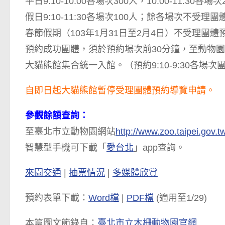
平日9:10-10:00各場次300人，10:00-11:3
假日9:10-11:30各場次100人；餘各場次不受理
春節假期（103年1月31日至2月4日）不受理團體
預約成功團體，須於預約場次前30分鐘，至動物
大貓熊館集合統一入館。（預約9:10-9:30各場
自即日起大貓熊館暫停受理團體預約導覽申請。
參觀餘額查詢：
至臺北市立動物園網站
http://www.zoo.taipei.gov.t
智慧型手機可下載「
愛台北
」app查詢。
來園交通
|
抽票情況
|
多媒體欣賞
預約表單下載：
Word檔
|
PDF檔
(適用至1/29)
本篇圖文節錄自：
臺北市立木柵動物園官網