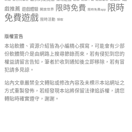
限時
限時免費
戲推薦
遊戲體驗
開放世界
限時免費app
免費遊戲
限時活動
領取
版權宣告
本站軟體、資源介紹皆為小編精心撰寫，可能會有少部
份軟體簡介是由網路上搜尋節錄而來，若有侵犯到您的
權益請留言告知，筆者於收到通知後立即移除，若有冒
犯請多見諒。
站內文章嚴禁全文轉貼或修改內容及未標示本站網址之
方式重製發佈，若經發現本站將保留法律追訴權，請您
轉貼時確實遵守，謝謝。