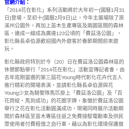
官網介紹：
「2014花在彰化」系列活動將於大年初一(國曆1月31
日)登場，至初十(國曆2月9日)止，今年主展場除了原
溪州公園外，再加上苗木生產專區及兩園區間的森林
區，連成一線成為廣達123公頃的「費茲洛公園」，
彰化縣長卓伯源歡迎國內外遊客於春節期間前來遊
玩。
彰化縣政府特別於今（20）日在費茲洛公園森林區的
休憩節點舉行「2014花在彰化」活動宣傳記者會，由
去年底剛當選的第三屆花Young時代彰化花卉代言人
進行精彩的開場表演，並請彰化縣長卓伯源與花
Young少女為騎警隊馬匹掛上「費茲洛公園」及「百
花齊綻‧馬到成功」的花圈字牌，象徵於費茲洛公園
舉行之花在彰化活動圓滿成功，現場同時展示活動期
間於森林區至苗木專區往返之免費接駁電動車及供民
眾使用者付費租借之自行車，藉以為彰化環境保護做