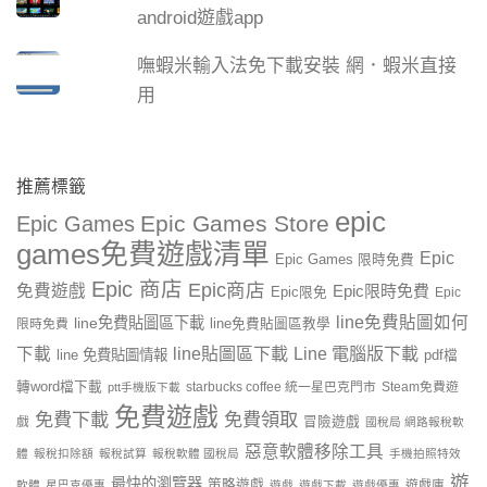
android遊戲app
嘸蝦米輸入法免下載安裝 網．蝦米直接
用
推薦標籤
epic
Epic Games Store
Epic Games
games免費遊戲清單
Epic
Epic Games 限時免費
Epic 商店
Epic商店
免費遊戲
Epic限時免費
Epic限免
Epic
line免費貼圖如何
line免費貼圖區下載
限時免費
line免費貼圖區教學
line貼圖區下載
Line 電腦版下載
下載
line 免費貼圖情報
pdf檔
轉word檔下載
starbucks coffee 統一星巴克門市
Steam免費遊
ptt手機版下載
免費遊戲
免費下載
免費領取
戲
冒險遊戲
國稅局 網路報稅軟
惡意軟體移除工具
體
報稅扣除額
報稅試算
報稅軟體 國稅局
手機拍照特效
遊
最快的瀏覽器
策略遊戲
遊戲庫
軟體
星巴克優惠
遊戲
遊戲下載
遊戲優惠