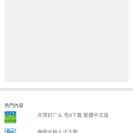
熱門內容
非常好ㄏㄠ 色8下載 繁體中文版
嘸蝦米輸入法下載