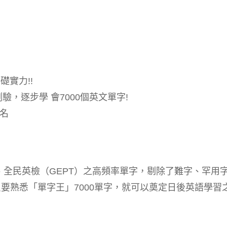
礎實力!!
，逐步學 會7000個英文單字!
一名
）、全民英檢（GEPT）之高頻率單字，剔除了難字、罕用
只要熟悉「單字王」7000單字，就可以奠定日後英語學習