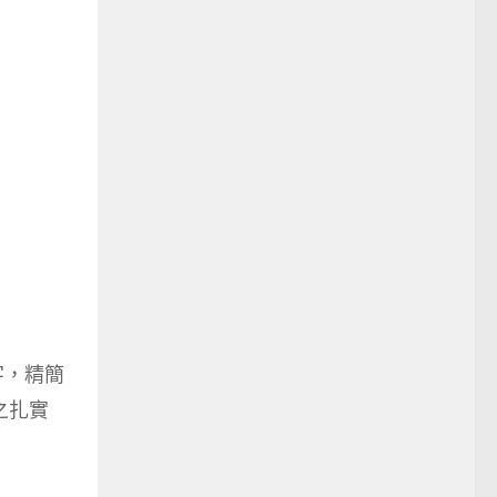
字，精簡
之扎實