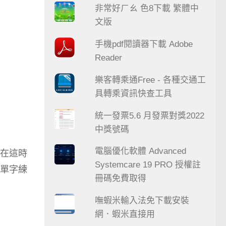
非常好ㄏㄠ 色8下載 繁體中
文版
手機pdf閱讀器下載 Adobe
Reader
樂客轉乘通Free - 各種交通工
具轉乘資訊快查工具
統一發票5.6 月發票對獎2022
中獎號碼
電腦優化軟體 Advanced
在這時
Systemcare 19 PRO 授權註
單字練
冊碼免費取得
嘸蝦米輸入法免下載安裝
網．蝦米直接用