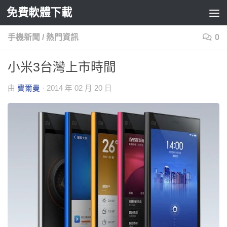
免費軟體下載
Skip to content
手機新聞
/
熱門資訊
0
小米3台灣上市時間
由
費爾曼
·
2014 年 02 月 20 日