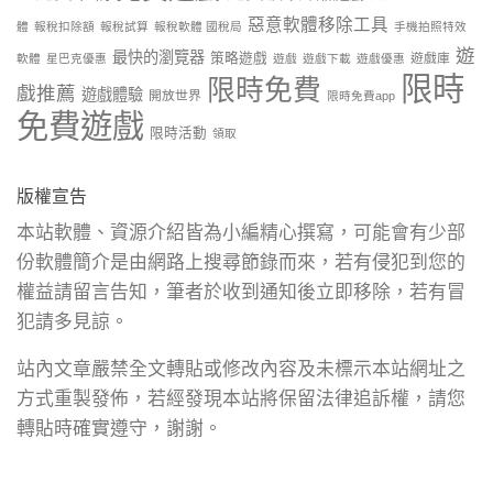
惡意軟體移除工具
體
報稅扣除額
報稅試算
報稅軟體 國稅局
手機拍照特效
遊
最快的瀏覽器
策略遊戲
遊戲庫
軟體
星巴克優惠
遊戲
遊戲下載
遊戲優惠
限時
限時免費
戲推薦
遊戲體驗
開放世界
限時免費app
免費遊戲
限時活動
領取
版權宣告
本站軟體、資源介紹皆為小編精心撰寫，可能會有少部
份軟體簡介是由網路上搜尋節錄而來，若有侵犯到您的
權益請留言告知，筆者於收到通知後立即移除，若有冒
犯請多見諒。
站內文章嚴禁全文轉貼或修改內容及未標示本站網址之
方式重製發佈，若經發現本站將保留法律追訴權，請您
轉貼時確實遵守，謝謝。