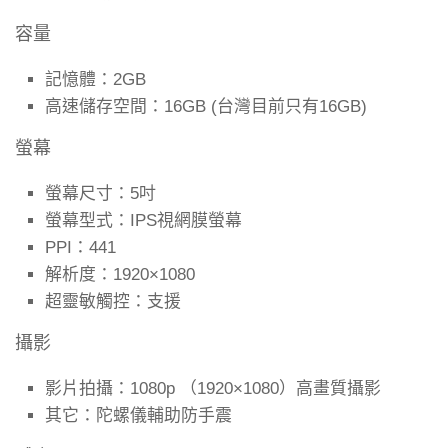
容量
記憶體：
2GB
高速儲存空間：
16GB (台灣目前只有16GB)
螢幕
螢幕尺寸：
5吋
螢幕型式：
IPS視網膜螢幕
PPI：
441
解析度：
1920×1080
超靈敏觸控：
支援
攝影
影片拍攝：
1080p （1920×1080）高畫質攝影
其它：
陀螺儀輔助防手震