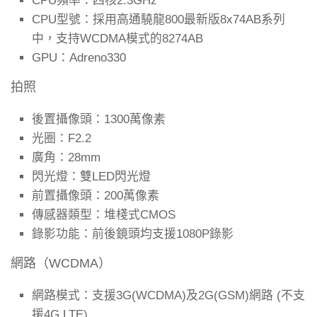
CPU頻率：
四核2.3GHz
CPU型號：
採用高通驍龍800最新版8x74AB系列
中，支持WCDMA模式的8274AB
GPU：
Adreno330
拍照
後置攝像頭：
1300萬像素
光圈：
F2.2
廣角：
28mm
閃光燈：
雙LED閃光燈
前置攝像頭：
200萬像素
傳感器類型：
堆棧式CMOS
錄影功能：
前後鏡頭均支援1080P錄影
網路
（WCDMA）
網路模式：
支援3G(WCDMA)及2G(GSM)網路 (不支
援4G LTE)