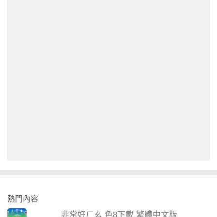
熱門內容
非常好ㄏㄠ 色8下載 繁體中文版