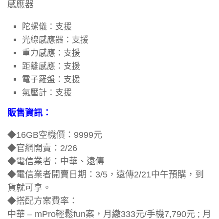
感應器
陀螺儀：
支援
光線感應器：
支援
重力感應：
支援
距離感應：
支援
電子羅盤：
支援
氣壓計：
支援
販售資訊：
◆16GB空機價：9999元
◆官網開賣：2/26
◆電信業者：中華、遠傳
◆電信業者開賣日期：3/5，遠傳2/21中午預購，到
貨就可拿。
◆搭配方案費率：
中華 – mPro輕鬆fun案，月繳333元/手機7,790元 ; 月