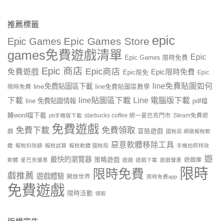
推薦標籤
epic
Epic Games Store
Epic Games
games免費遊戲清單
Epic
Epic Games 限時免費
Epic 商店
Epic商店
免費遊戲
Epic限時免費
Epic限免
Epic
line免費貼圖如何
line免費貼圖區下載
限時免費
line免費貼圖區教學
line貼圖區下載
Line 電腦版下載
下載
line 免費貼圖情報
pdf檔
轉word檔下載
starbucks coffee 統一星巴克門市
Steam免費遊
ptt手機版下載
免費遊戲
免費下載
免費領取
戲
冒險遊戲
國稅局 網路報稅軟
惡意軟體移除工具
體
報稅扣除額
報稅試算
報稅軟體 國稅局
手機拍照特效
遊
最快的瀏覽器
策略遊戲
遊戲庫
軟體
星巴克優惠
遊戲
遊戲下載
遊戲優惠
限時
限時免費
戲推薦
遊戲體驗
開放世界
限時免費app
免費遊戲
限時活動
領取