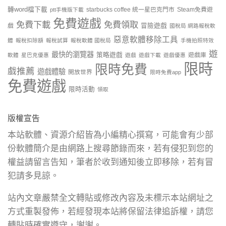
轉word檔下載
starbucks coffee 統一星巴克門市
Steam免費遊
ptt手機版下載
免費遊戲
免費下載
免費領取
戲
冒險遊戲
國稅局 網路報稅軟
惡意軟體移除工具
體
報稅扣除額
報稅試算
報稅軟體 國稅局
手機拍照特效
遊
最快的瀏覽器
策略遊戲
遊戲庫
軟體
星巴克優惠
遊戲
遊戲下載
遊戲優惠
限時
限時免費
戲推薦
遊戲體驗
開放世界
限時免費app
免費遊戲
限時活動
領取
版權宣告
本站軟體、資源介紹皆為小編精心撰寫，可能會有少部
份軟體簡介是由網路上搜尋節錄而來，若有侵犯到您的
權益請留言告知，筆者於收到通知後立即移除，若有冒
犯請多見諒。
站內文章嚴禁全文轉貼或修改內容及未標示本站網址之
方式重製發佈，若經發現本站將保留法律追訴權，請您
轉貼時確實遵守，謝謝。