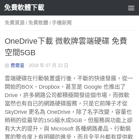
免費軟體下載
Skip to content
免費資源
/
免費軟體
/
手機新聞
OneDrive下載 微軟牌雲端硬碟 免費
空間5GB
由
費爾曼
·
2018 年 07 月 22 日
雲端硬碟在行動裝置盛行後，不斷的快速發展，從一
開始的BOX、Dropbox，甚至是 Google 也推出了
Drive，許多網路公司都積極開發這個市場，而微軟
當然也有自已的網路硬碟服務，只是它前陣子才從
SkyDrive 更名為 OneDrive，除了名字改變，容量也
稍稍的從最早的15G縮水成5GB，但服務與功能上卻
有大大的提升，與 Microsoft 各種網路產品、行動裝
置的整合度上有明顯的進步，而且全平台都有提供軟