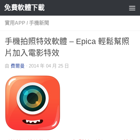
免費軟體下載
Skip to content
實用APP
/
手機新聞
手機拍照特效軟體 – Epica 輕鬆幫照
片加入電影特效
由
費爾曼
·
2014 年 04 月 25 日