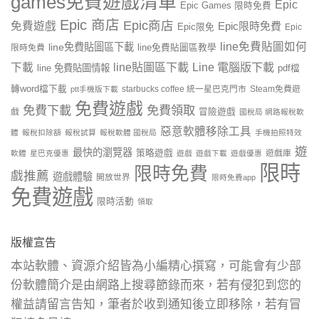
games免費遊戲清單
Epic
Epic Games 限時免費
Epic 商店
Epic商店
免費遊戲
Epic限時免費
Epic限免
Epic
line免費貼圖如何
line免費貼圖區下載
限時免費
line免費貼圖區教學
line貼圖區下載
Line 電腦版下載
下載
line 免費貼圖情報
pdf檔
轉word檔下載
starbucks coffee 統一星巴克門市
Steam免費遊
ptt手機版下載
免費遊戲
免費下載
免費領取
戲
冒險遊戲
國稅局 網路報稅軟
惡意軟體移除工具
體
報稅扣除額
報稅試算
報稅軟體 國稅局
手機拍照特效
遊
最快的瀏覽器
策略遊戲
遊戲庫
軟體
星巴克優惠
遊戲
遊戲下載
遊戲優惠
限時
限時免費
戲推薦
遊戲體驗
開放世界
限時免費app
免費遊戲
限時活動
領取
版權宣告
本站軟體、資源介紹皆為小編精心撰寫，可能會有少部
份軟體簡介是由網路上搜尋節錄而來，若有侵犯到您的
權益請留言告知，筆者於收到通知後立即移除，若有冒