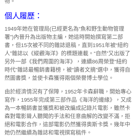
物。
個人履歷：
1949年她在管理局(已經更名為“魚和野生動物管理
署”)內晉升為出版物主編，她這時開始撰寫第二部
書，但15次被不同的雜誌退稿，直到1951年被“紐約
人”雜誌以《縱觀海洋》的標題連載。“自然”又出版了
另外一部《我們周圍的海洋》，連續86周榮登“紐約
時代”雜誌最暢銷書籍榜，被“讀者文摘”選中，獲得自
然圖書獎，並使卡森獲得兩個榮譽博士學位。
由於經濟情況有了保障，1952年卡森辭職，開始專心
寫作，1955年完成第三部作品《海洋的邊緣》，又成
為一本暢銷書並獲獎和被改編成記錄片電影，雖然卡
森對電影聳人聽聞的手法和任意曲解的改變不滿，拒
絕和電影合作，這部電影仍然獲得奧斯卡獎。幾年中
她仍然繼續為雜誌和電視撰寫稿件。