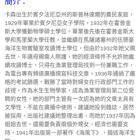
簡介：
卡森出生於賓夕法尼亞州的斯普林達爾的農民家庭，
1929年畢業於賓夕尼亞女子學院，1932年在霍普金
斯大學獲動物學碩士學位。畢業後先後在霍普金斯大
學和馬里蘭大學任教，並繼續在馬薩諸塞州的伍德豪
海洋生物實驗室攻讀博士學位，但由於1932年她父親
去世，年邁母親需人照護，她的經濟條件不允許她繼
續攻讀博士，只得在漁業管理局找到一份兼職工作，
為電台專有頻道廣播撰寫科技文章。1936年通過了嚴
格的考試篩選，戰勝了當時對婦女在行政部門工作的
歧視，作為水生生物學家，成為漁業管理局第二位受
聘的女性。她的部門主管有一次認為她的文章太具有
文學性，不能在廣播中使用，建議她投到雜誌，居然
被採用，出版社建議她整理出書，而她於1937年因為
姐姐去世，還需要負責兩個外甥女，經濟也需要支
持，1941年出版第一部著作《海風下》，描述海洋生