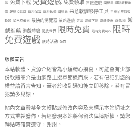
免費遊戲
免費下載
免費領取
戲
冒險遊戲
國稅局 網路報稅軟
惡意軟體移除工具
體
報稅扣除額
報稅試算
報稅軟體 國稅局
手機拍照特效
遊
最快的瀏覽器
策略遊戲
遊戲庫
軟體
星巴克優惠
遊戲
遊戲下載
遊戲優惠
限時
限時免費
戲推薦
遊戲體驗
開放世界
限時免費app
免費遊戲
限時活動
領取
版權宣告
本站軟體、資源介紹皆為小編精心撰寫，可能會有少部
份軟體簡介是由網路上搜尋節錄而來，若有侵犯到您的
權益請留言告知，筆者於收到通知後立即移除，若有冒
犯請多見諒。
站內文章嚴禁全文轉貼或修改內容及未標示本站網址之
方式重製發佈，若經發現本站將保留法律追訴權，請您
轉貼時確實遵守，謝謝。