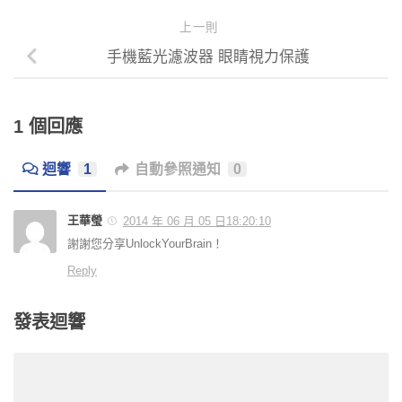
上一則
手機藍光濾波器 眼睛視力保護
1 個回應
迴響
1
自動參照通知
0
王華瑩
2014 年 06 月 05 日18:20:10
謝謝您分享UnlockYourBrain！
Reply
發表迴響