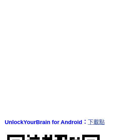
UnlockYourBrain for Android：
下載點