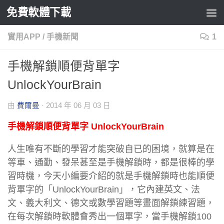
免費軟體下載
Skip to content
實用APP
/
手機新聞
1
手機解鎖順便背單字
UnlockYourBrain
由
費爾曼
·
2014 年 06 月 03 日
手機解鎖順便背單字 UnlockYourBrain
人生唯有不斷的學習才能突破自已的困境，就算是在
等車、通勤、發呆甚至是手機解鎖時，都是很棒的學
習時機，今天小編要介紹的就是手機解鎖時也能順便
背單字的「UnlockYourBrain」，它內建英文、法
文、義大利文、德文或數學習題等畫面解鎖練習題，
在每次解鎖時軟體會秀出一個單字，當手機解鎖100