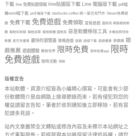
line貼圖區下載
Line 電腦版下載
下載
line 免費貼圖情報
pdf檔
轉word檔下載
starbucks coffee 統一星巴克門市
Steam免費遊
ptt手機版下載
免費遊戲
免費下載
免費領取
戲
冒險遊戲
國稅局 網路報稅軟
惡意軟體移除工具
體
報稅扣除額
報稅試算
報稅軟體 國稅局
手機拍照特效
遊
最快的瀏覽器
策略遊戲
遊戲庫
軟體
星巴克優惠
遊戲
遊戲下載
遊戲優惠
限時
限時免費
戲推薦
遊戲體驗
開放世界
限時免費app
免費遊戲
限時活動
領取
版權宣告
本站軟體、資源介紹皆為小編精心撰寫，可能會有少部
份軟體簡介是由網路上搜尋節錄而來，若有侵犯到您的
權益請留言告知，筆者於收到通知後立即移除，若有冒
犯請多見諒。
站內文章嚴禁全文轉貼或修改內容及未標示本站網址之
方式重製發佈，若經發現本站將保留法律追訴權，請您