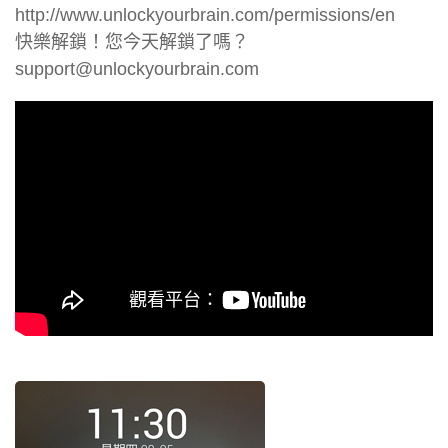
http://www.unlockyourbrain.com/permissions/en
快樂解鎖！您今天解鎖了嗎？
support@unlockyourbrain.com