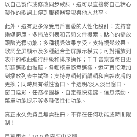
以自己製作或修改同步歌詞，還可以直接將自己精心
製作的歌詞上傳到服務器實現與他人共享。
此外，還有更多深受用戶喜愛的人性化設計：支持音
樂媒體庫、多播放列表和音頻文件搜索；貼心的播放
跟隨光標功能；多種視覺效果享受，支持視覺效果、
歌詞全屏顯示及多種組合全屏顯示模式；可對播放列
表中的歌曲進行評級和排序操作；千千音樂窗每日更
新精選歌曲推薦，各類榜單隨意選擇，還可直接添加
到播放列表中試聽；支持專輯封面編輯和自製皮膚的
更換；同時具有磁性窗口、半透明/淡入淡出窗口、
窗口陰影、任務欄圖標、自定義快捷鍵、信息滾動、
菜單功能提示等多種個性化功能。
真正永久免費且無需註冊，不存在任何功能或時間限
制！
目前版本：10.0 免安裝中文版