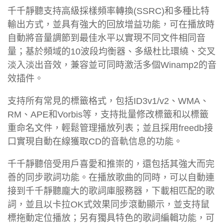
千千靜聽支持高級採樣頻率轉換(SSRC)和多種比特
輸出方式，並具有強大的回放增益功能，可在播放時
自動將音量調節到最佳水平以實現不同文件相同音
量；基於頻域的10波段均衡器、多級杜比環繞、交叉
淡入淡出音效，兼容並可同時激活多個Winamp2的音
效插件。
支持所有常見的標籤格式，包括ID3v1/v2、WMA、
RM、APE和Vorbis等，支持批量修改標籤和以標籤
重命名文件，輕鬆管理播放列表；並且採用freedb接
口實現自動在線獲取CD的音軌信息的功能。
千千靜聽倍受用戶喜愛和推崇的，還包括其強大而完
善的同步歌詞功能。在播放歌曲的同時，可以自動連
接到千千靜聽龐大的歌詞庫服務器，下載相匹配的歌
詞，並且以卡拉OK式效果同步滾動顯示，並支持鼠
標拖動定位播放；另有獨具特色的歌詞編輯功能，可