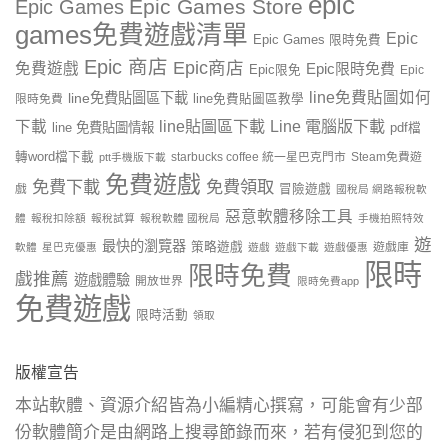
epic
Epic Games Store
Epic Games
games免費遊戲清單
Epic
Epic Games 限時免費
Epic 商店
Epic商店
免費遊戲
Epic限時免費
Epic限免
Epic
line免費貼圖如何
line免費貼圖區下載
限時免費
line免費貼圖區教學
line貼圖區下載
Line 電腦版下載
下載
line 免費貼圖情報
pdf檔
轉word檔下載
starbucks coffee 統一星巴克門市
Steam免費遊
ptt手機版下載
免費遊戲
免費下載
免費領取
戲
冒險遊戲
國稅局 網路報稅軟
惡意軟體移除工具
體
報稅扣除額
報稅試算
報稅軟體 國稅局
手機拍照特效
遊
最快的瀏覽器
策略遊戲
遊戲庫
軟體
星巴克優惠
遊戲
遊戲下載
遊戲優惠
限時
限時免費
戲推薦
遊戲體驗
開放世界
限時免費app
免費遊戲
限時活動
領取
版權宣告
本站軟體、資源介紹皆為小編精心撰寫，可能會有少部
份軟體簡介是由網路上搜尋節錄而來，若有侵犯到您的