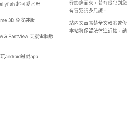
尋節錄而來，若有侵犯到您
Jellyfish 超可愛水母
有冒犯請多見諒。
me 3D 免安裝版
站內文章嚴禁全文轉貼或修
本站將保留法律追訴權，請
G FastView 支援電腦版
腦玩android遊戲app