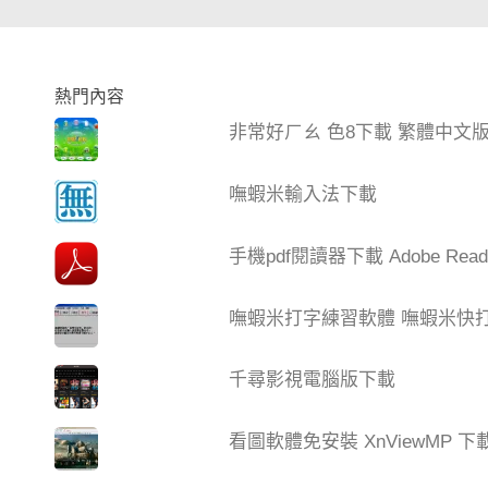
熱門內容
非常好ㄏㄠ 色8下載 繁體中文
嘸蝦米輸入法下載
手機pdf閱讀器下載 Adobe Read
嘸蝦米打字練習軟體 嘸蝦米快打 V
千尋影視電腦版下載
看圖軟體免安裝 XnViewMP 下