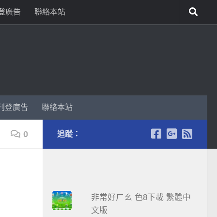
登廣告
聯絡本站
刊登廣告
聯絡本站
0
追蹤：
非常好ㄏㄠ 色8下載 繁體中
文版