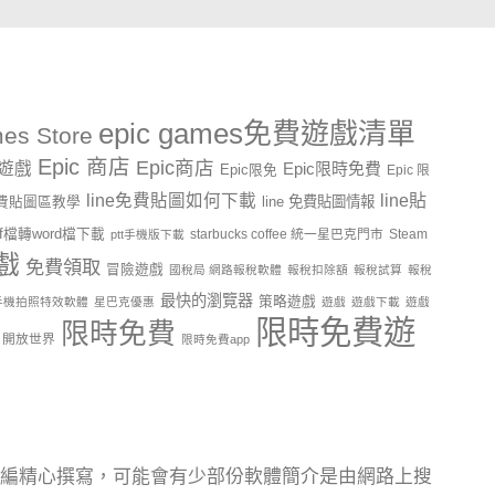
epic games免費遊戲清單
es Store
Epic 商店
Epic商店
費遊戲
Epic限時免費
Epic限免
Epic 限
line貼
line免費貼圖如何下載
line 免費貼圖情報
e免費貼圖區教學
df檔轉word檔下載
starbucks coffee 統一星巴克門市
Steam
ptt手機版下載
戲
免費領取
冒險遊戲
國稅局 網路報稅軟體
報稅扣除額
報稅試算
報稅
最快的瀏覽器
策略遊戲
手機拍照特效軟體
星巴克優惠
遊戲
遊戲下載
遊戲
限時免費遊
限時免費
開放世界
限時免費app
編精心撰寫，可能會有少部份軟體簡介是由網路上搜