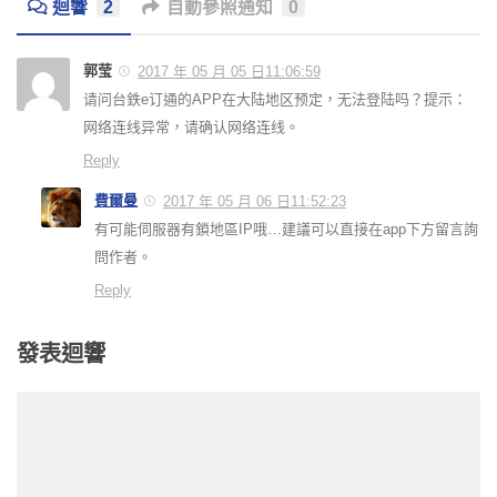
迴響
2
自動參照通知
0
郭莹
2017 年 05 月 05 日11:06:59
请问台鉄e订通的APP在大陆地区预定，无法登陆吗？提示：
网络连线异常，请确认网络连线。
Reply
費爾曼
2017 年 05 月 06 日11:52:23
有可能伺服器有鎖地區IP哦…建議可以直接在app下方留言詢
問作者。
Reply
發表迴響