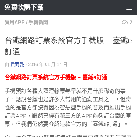
免費軟體下載
Skip to content
實用APP
/
手機新聞
2
台鐵網路訂票系統官方手機版 – 臺鐵e
訂通
由
費爾曼
·
2016 年 01 月 14 日
台鐵網路訂票系統官方手機版 – 臺鐵e訂通
手機預訂各種大眾運輸票券早就不是什麼稀奇的事
了，話說台鐵也是許多人常用的通勤工具之一，但奇
怪的是官方卻沒有因為智慧型手機的普及而推出手機
訂票APP，雖然已經有第三方的APP能夠訂台鐵的車
票，但我們仍然要介紹這款官方的「臺鐵e訂通」。