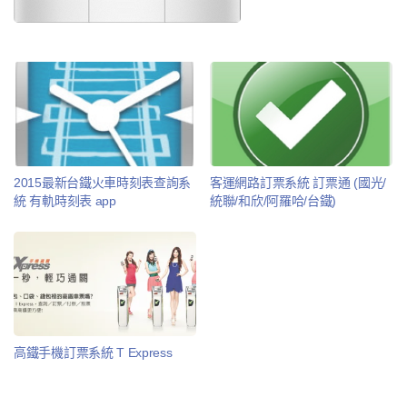
2015最新台鐵火車時刻表查詢系
客運網路訂票系統 訂票通 (國光/
統 有軌時刻表 app
統聯/和欣/阿羅哈/台鐵)
高鐵手機訂票系統 T Express