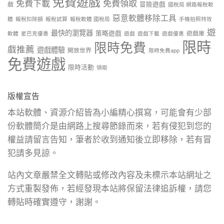
免費遊戲
免費下載
免費領取
戲
冒險遊戲
國稅局 網路報稅軟
惡意軟體移除工具
體
報稅扣除額
報稅試算
報稅軟體 國稅局
手機拍照特效
遊
最快的瀏覽器
策略遊戲
遊戲庫
軟體
星巴克優惠
遊戲
遊戲下載
遊戲優惠
限時
限時免費
戲推薦
遊戲體驗
開放世界
限時免費app
免費遊戲
限時活動
領取
版權宣告
本站軟體、資源介紹皆為小編精心撰寫，可能會有少部
份軟體簡介是由網路上搜尋節錄而來，若有侵犯到您的
權益請留言告知，筆者於收到通知後立即移除，若有冒
犯請多見諒。
站內文章嚴禁全文轉貼或修改內容及未標示本站網址之
方式重製發佈，若經發現本站將保留法律追訴權，請您
轉貼時確實遵守，謝謝。