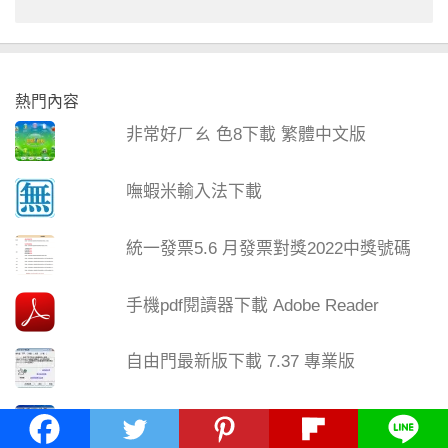
熱門內容
非常好ㄏㄠ 色8下載 繁體中文版
嘸蝦米輸入法下載
統一發票5.6 月發票對獎2022中獎號碼
手機pdf閱讀器下載 Adobe Reader
自由門最新版下載 7.37 專業版
嘸蝦米打字練習軟體 嘸蝦米快打 V1.3c