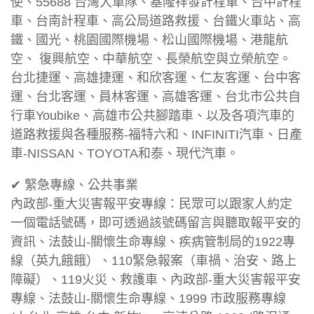
使、55688 台灣大車隊、基隆祥發計程車、台中計程
車、台南計程車、高公局道路救援、台鐵火車站、高
鐵、國光、桃園國際機場、松山國際機場、港龍航
空、 復興航空、中華航空、長榮航空與立榮航空。
台北捷運、高雄捷運、和欣客運、仁友客運、台中客
運、台北客運、員林客運、高雄客運、台北市公共自
行車Youbike、高雄市公共腳踏車、以及各項汽車的
道路救援與各種服務-福特六和、INFINITI汽車、日產
車-NISSAN、TOYOTA和泰、現代汽車。
✔ 緊急專線、公共事業
內政部-重大災害報平安專線：民眾可以跟家人約定
一個電話號碼，即可透過該號碼留言與聽取報平安的
資訊、法鼓山-關懷生命專線、疾病管制局的1922專
線（英九餓餓）、110緊急報案（車禍、治安、路上
障礙）、119火災、救護車、內政部-重大災害報平安
專線、法鼓山-關懷生命專線、1999 市政服務專線