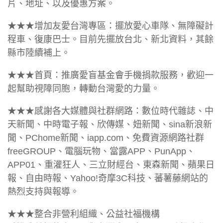
片、地址、以及優惠方案。
★★★增加友愛台灣專區：擺放愛心車隊、無障礙計
程車、復康巴士。目前先擺放台北、新北資料，其餘
縣市陸續補上。
★★★首頁：推廣愛盲基金會手機捐款服務，歡迎一
起幫助視障同胞，轉動台灣愛的力量。
★★★感謝各大媒體與社群網路：數位時代雜誌、中
天新聞、中時電子報、欣傳媒、妞新聞、sina新浪新
聞、PChome新聞、iapp.com、免費資源網路社群
freeGROUP、電腦玩物、當露APP、PunApp、
APP01、重灌狂人、三立財經台、東森新聞、蘋果日
報、自由時報、Yahoo!奇摩3C科技、蕃薯藤網站的
熱烈支持與報導。
★★★整合非營利組織、公益社福機構