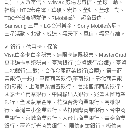
動）、大眾電信、 WiMax 威邁思電信、全球一動、
神腦、hTC宏達電、華碩、宏碁、全虹、全球一動、
TBC台灣寬頻群健、7Mobile統一超商電信、
Samsung 三星、LG台灣樂金、Sony Mobile索尼、
三星活動、北健、威達、觀天下、鳳信、觀昇有線。
✔ 銀行、信用卡、保險
Visa白金卡白金秘書、無限卡無限秘書、MasterCard
萬事達卡尊榮秘書、臺灣銀行 (台灣銀行/台銀)、臺灣
土地銀行(土銀)、合作金庫商業銀行(合庫)、第一商
業銀行(一銀)、華南商業銀行(華南銀)、彰化商業銀
行(彰銀)、上海商業儲蓄銀行、 台北富邦商業銀行、
國泰世華商業銀行、中國輸出入銀行、兆豐國際商業
銀行、全國農業金庫、花旗台灣商業銀行、高雄銀
行、臺灣中小企業銀行、渣打國際商業銀行、台中商
業銀行、京城商業銀行、大台北商業銀行、華泰商業
銀行、臺灣新光商業銀行、 陽信商業銀行、板信商