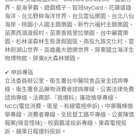
界、星海爭霸、遊戲橘子、智冠MyCard、花蓮遠雄
海洋、台北野柳海洋世界、台北雲仙樂園、台北八仙
海岸、桃園小人國主題樂園、新竹六福村主題樂園、
苗栗西湖渡假村、苗栗香格里拉樂園、台中麗寶樂
園、杉林溪森林生態渡假園區、南投九族文化村、雲
林劍湖山世界、高雄義大遊樂世界、屏東國立海洋生
物博物館、屏東8大森林樂園。
✔ 申訴專區
立法委員辦公室、衛生署台中醫院食品安全諮詢專
線、衛生署食品藥物消費者諮詢專線、公害法律免費
諮詢專線、法務部-『我爆料』廉政檢舉專線、
NCC(電信消費、衛星、有線電視申訴)、中華職棒檢
舉專線、消費者專線、全民督工路平專線、公害陳情
報案(噪音怪味)、校園霸凌投訴專線、東森電視投
訴、蘋果日報爆料投訴。