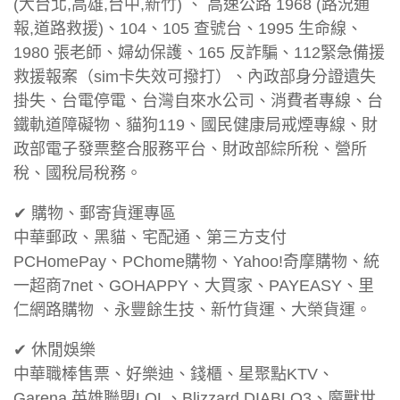
(大台北,高雄,台中,新竹) 、 高速公路 1968 (路況通
報,道路救援)、104、105 查號台、1995 生命線、
1980 張老師、婦幼保護、165 反詐騙、112緊急備援
救援報案（sim卡失效可撥打）、內政部身分證遺失
掛失、台電停電、台灣自來水公司、消費者專線、台
鐵軌道障礙物、貓狗119、國民健康局戒煙專線、財
政部電子發票整合服務平台、財政部綜所稅、營所
稅、國稅局稅務。
✔ 購物、郵寄貨運專區
中華郵政、黑貓、宅配通、第三方支付
PCHomePay、PChome購物、Yahoo!奇摩購物、統
一超商7net、GOHAPPY、大買家、PAYEASY、里
仁網路購物 、永豐餘生技、新竹貨運、大榮貨運。
✔ 休閒娛樂
中華職棒售票、好樂迪、錢櫃、星聚點KTV、
Garena 英雄聯盟LOL、Blizzard DIABLO3、魔獸世