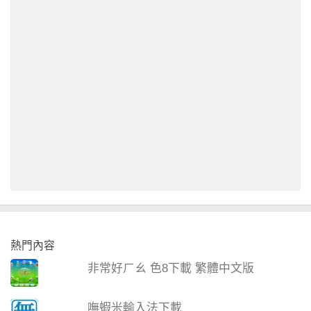
熱門內容
非常好ㄏㄠ 色8下載 繁體中文版
嘸蝦米輸入法下載