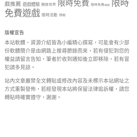
限時
限時免費
戲推薦
遊戲體驗
開放世界
限時免費app
免費遊戲
限時活動
領取
版權宣告
本站軟體、資源介紹皆為小編精心撰寫，可能會有少部
份軟體簡介是由網路上搜尋節錄而來，若有侵犯到您的
權益請留言告知，筆者於收到通知後立即移除，若有冒
犯請多見諒。
站內文章嚴禁全文轉貼或修改內容及未標示本站網址之
方式重製發佈，若經發現本站將保留法律追訴權，請您
轉貼時確實遵守，謝謝。