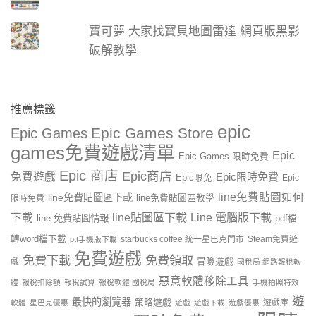
寶可夢 大家找寶貝地圖雷達 網頁版黑影
破解教學
推薦標籤
epic
Epic Games Store
Epic Games
games免費遊戲清單
Epic
Epic Games 限時免費
Epic 商店
Epic商店
免費遊戲
Epic限時免費
Epic限免
Epic
line免費貼圖如何
line免費貼圖區下載
限時免費
line免費貼圖區教學
line貼圖區下載
Line 電腦版下載
下載
line 免費貼圖情報
pdf檔
轉word檔下載
starbucks coffee 統一星巴克門市
Steam免費遊
ptt手機版下載
免費遊戲
免費下載
免費領取
戲
冒險遊戲
國稅局 網路報稅軟
惡意軟體移除工具
體
報稅扣除額
報稅試算
報稅軟體 國稅局
手機拍照特效
遊
最快的瀏覽器
策略遊戲
遊戲庫
軟體
星巴克優惠
遊戲
遊戲下載
遊戲優惠