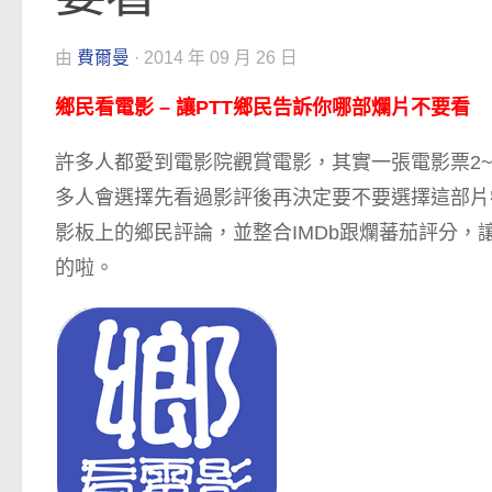
由
費爾曼
·
2014 年 09 月 26 日
鄉民看電影 – 讓PTT鄉民告訴你哪部爛片不要看
許多人都愛到電影院觀賞電影，其實一張電影票2
多人會選擇先看過影評後再決定要不要選擇這部片觀
影板上的鄉民評論，並整合IMDb跟爛蕃茄評分
的啦。