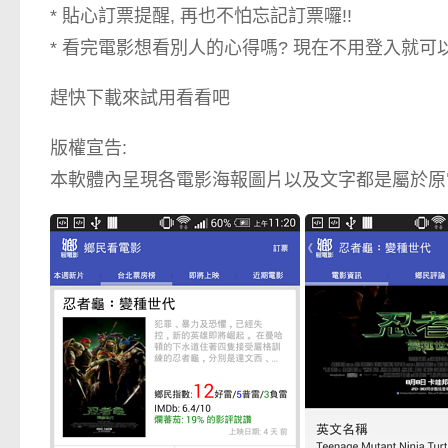
* 貼心訂票提醒, 再也不怕忘記訂票囉!!
* 看完電影想看別人的心得嗎? 現在不用登入就
趕快下載來試用看看吧
版權宣告:
本軟體內呈現各電影海報圖片以及文字都是屬於原