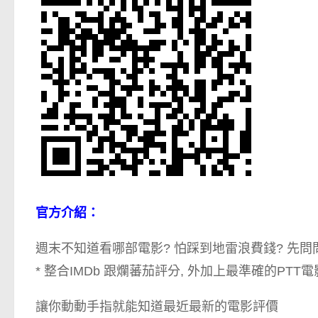
官方介紹：
週末不知道看哪部電影? 怕踩到地雷浪費錢? 先
* 整合IMDb 跟爛蕃茄評分, 外加上最準確的PTT
讓你動動手指就能知道最近最新的電影評價