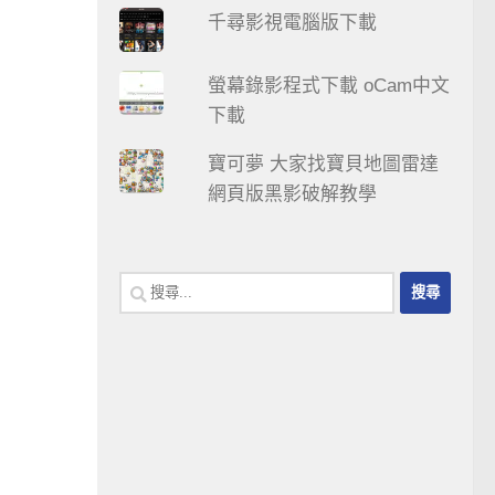
千尋影視電腦版下載
螢幕錄影程式下載 oCam中文
下載
寶可夢 大家找寶貝地圖雷達
網頁版黑影破解教學
搜
尋
關
鍵
字: