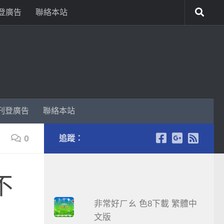
登廣告
聯絡本站
刊登廣告
聯絡本站
0
追蹤：
不
非常好ㄏㄠ 色8下載 繁體中
文版