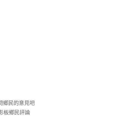
問問鄉民的意見吧
電影板鄉民評論