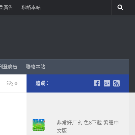
登廣告
聯絡本站
刊登廣告
聯絡本站
0
追蹤：
非常好ㄏㄠ 色8下載 繁體中
文版