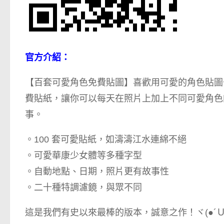
官方介紹：
【百套可愛角色免費貼圖】喜歡用可愛的角色貼圖
費貼紙，讓你可以每天在照片上加上不同可愛角色
事。
。100 套可愛貼紙，如濤濤江水連綿不絕
。可愛華康少女體等多種字型
。自動地點、日期，照片更有故事性
。二十種特調濾鏡，與眾不同
這是我們有史以來最棒的版本，誠意之作！ヾ(●´Ｕ