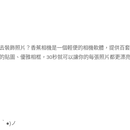
去裝飾照片？香蕉相機是一個輕便的相機軟體，提供百套
的貼圖、優雅相框，30秒就可以讓你的每張照片都更漂
｀●)ノ