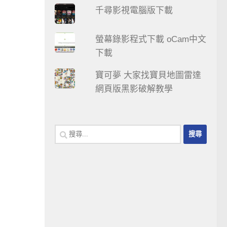
千尋影視電腦版下載
螢幕錄影程式下載 oCam中文
下載
寶可夢 大家找寶貝地圖雷達
網頁版黑影破解教學
搜
尋
關
鍵
字: