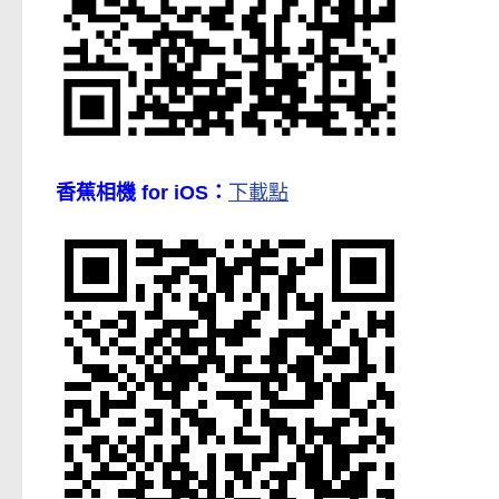
香蕉相機 for iOS：
下載點