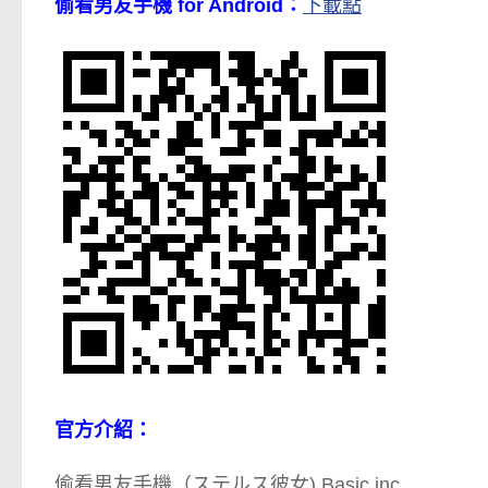
偷看男友手機 for Android：
下載點
官方介紹：
偷看男友手機（ステルス彼女) Basic.inc