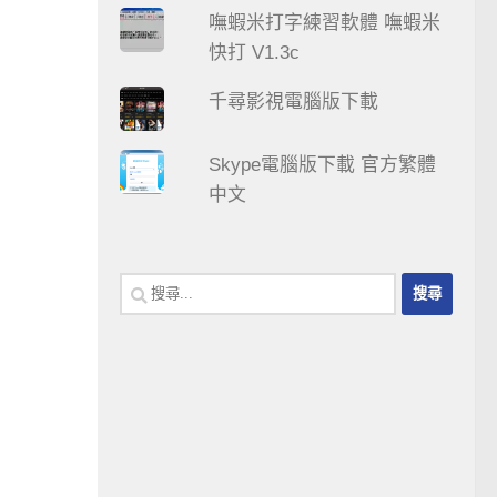
嘸蝦米打字練習軟體 嘸蝦米
快打 V1.3c
千尋影視電腦版下載
Skype電腦版下載 官方繁體
中文
搜
尋
關
鍵
字: