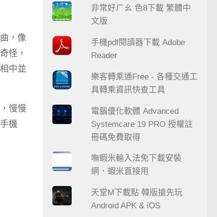
非常好ㄏㄠ 色8下載 繁體中
文版
曲，像
手機pdf閱讀器下載 Adobe
奇怪，
Reader
相中並
樂客轉乘通Free - 各種交通工
具轉乘資訊快查工具
，慢慢
電腦優化軟體 Advanced
手機
Systemcare 19 PRO 授權註
冊碼免費取得
嘸蝦米輸入法免下載安裝
網．蝦米直接用
天堂M下載點 韓版搶先玩
Android APK & iOS