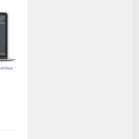
tView