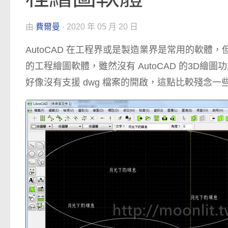
由
費爾曼
·
2020 年 05 月 20 日
AutoCAD 在工程界或是製造業界是常用的軟體，但
的工程繪圖軟體，雖然沒有 AutoCAD 的3D
好像沒有支援 dwg 檔案的開啟，這點比較殘念一些