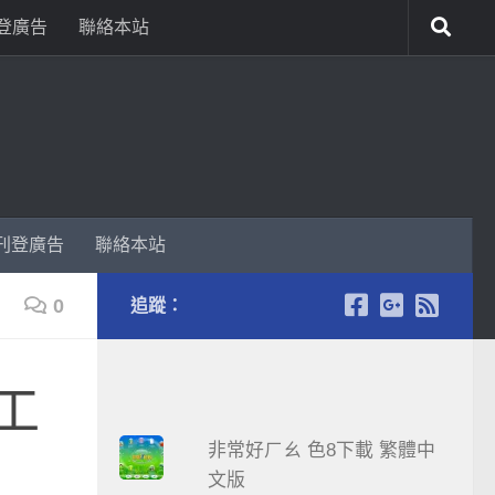
登廣告
聯絡本站
刊登廣告
聯絡本站
0
追蹤：
費工
非常好ㄏㄠ 色8下載 繁體中
文版