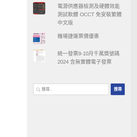
電源供應器檢測及硬體效能
測試軟體 OCCT 免安裝繁體
中文版
機場捷運票價優惠
統一發票9-10月千萬獎號碼
2024 含無實體電子發票
搜
尋
關
鍵
字: