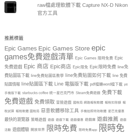
raw檔處理軟體下載 Capture NX-D Nikon
官方工具
推薦標籤
epic
Epic Games Store
Epic Games
games免費遊戲清單
Epic
Epic Games 限時免費
Epic 商店
Epic商店
免費遊戲
Epic限時免費
line免
Epic限免
line免費貼圖如何下載
費貼圖區下載
line 免費
line免費貼圖區教學
line貼圖區下載
Line 電腦版下載
貼圖情報
pdf檔轉word檔下載
ptt
免費下載
starbucks coffee 統一星巴克門市
Steam免費遊戲
手機版下載
免費遊戲
免費領取
冒險遊戲
國稅局 網路報稅軟體
報稅扣除額
報
惡意軟體移除工具
稅試算
報稅軟體 國稅局
手機拍照特效軟體
星巴克優惠
遊戲推薦
最快的瀏覽器
策略遊戲
遊戲庫
遊戲
遊戲下載
遊戲優惠
遊戲
限時免
限時免費
遊戲體驗
開放世界
活動
限時免費app