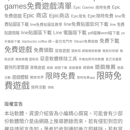
games免費遊戲清單
Epic
Epic Games 限時免費
Epic 商店
Epic商店
免費遊戲
Epic限時免費
line免
Epic限免
line免費貼圖如何下載
費貼圖區下載
line 免費
line免費貼圖區教學
line貼圖區下載
Line 電腦版下載
貼圖情報
pdf檔轉word檔下載
ptt
免費下載
starbucks coffee 統一星巴克門市
Steam免費遊戲
手機版下載
免費遊戲
免費領取
冒險遊戲
國稅局 網路報稅軟體
報稅扣除額
報
惡意軟體移除工具
稅試算
報稅軟體 國稅局
手機拍照特效軟體
星巴克優惠
遊戲推薦
最快的瀏覽器
策略遊戲
遊戲庫
遊戲
遊戲下載
遊戲優惠
遊戲
限時免
限時免費
遊戲體驗
開放世界
活動
限時免費app
費遊戲
限時活動
領取
版權宣告
本站軟體、資源介紹皆為小編精心撰寫，可能會有少部
份軟體簡介是由網路上搜尋節錄而來，若有侵犯到您的
權益請留言告知，筆者於收到通知後立即移除，若有冒