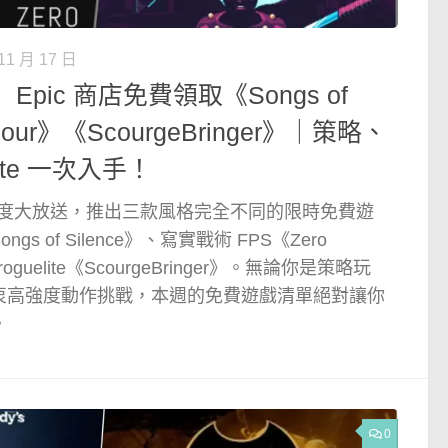
11 月 17 日
pic 商店免費領取《Songs of
 Hour》《ScourgeBringer》｜策略、
ite 一次入手！
re 本週再度大放送，推出三款風格完全不同的限時免費遊
 of Silence》、寫實戰術 FPS《Zero
guelite《ScourgeBringer》。無論你是策略玩
衷高強度動作挑戰，本週的免費遊戲清單絕對讓你
。
0