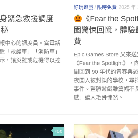
好玩遊戲
/
限時免費
2025 年 
！化身緊急救援調度
《Fear the 
揭秘
園驚悚回憶，體驗最
費
報中心的調度員。當電話
遣「救護車」「消防車」
Epic Games Sto
示，讓災難或危機得以控
《Fear the Spotli
間回到 90 年代的青春與
夜闖入被封鎖的學校，尋找
事件。整體遊戲雖篇幅不
感」讓人毛骨悚然。
0