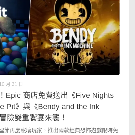
10 月 31 日
ic 商店免費送出《Five Nights
 the Pit》與《Bendy and the Ink
恐怖冒險雙重饗宴來襲！
re 這次萬聖節再度寵壞玩家，推出兩款經典恐怖遊戲限時免