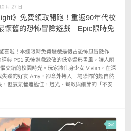
10 月 27 日
Spotlight》免費領取開跑！重返90年代校
懷舊的恐怖冒險遊戲｜Epic限時免
re 又來送驚喜啦！本週限時免費遊戲是復古恐怖風冒險作
ght》，向經典 PS1 恐怖遊戲致敬的低多邊形畫風，讓人瞬
恐懼交錯的校園時光。玩家將化身少女 Vivian，在深
失蹤的好友 Amy，卻意外捲入一場恐怖的超自然
長，但氣氛營造極佳，燈光、聲效與細節的「不安
0