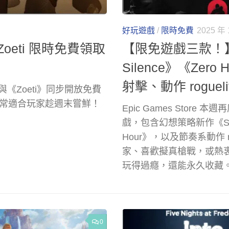
好玩遊戲
/
限時免費
2025 年 
與 Zoeti 限時免費領取
【限免遊戲三款！】E
Silence》《Zero
射擊、動作 roguel
s》與《Zoeti》同步開放免費
常適合玩家趁週末嘗鮮！
Epic Games Sto
戲，包含幻想策略新作《Songs
Hour》，以及節奏系動作 ro
家、喜歡擬真槍戰，或熱
玩得過癮，還能永久收藏
0