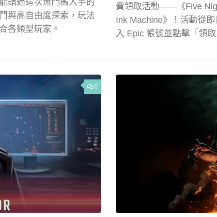
能錯過這次無門檻入手的
費領取活動——《Five Nights a
鬥與高自由度探索，玩法
Ink Machine》！活動從
合各類型玩家。
入 Epic 帳號並點擊
0