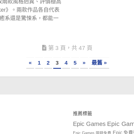
領取兩款風格迥異、評價極高
Bunker》。兩款作品各自代表
癒系還是驚悚系，都能一
第 3 頁，共 47 頁
«
1
2
3
4
5
»
最舊 »
推薦標籤
Epic Gam
Epic Games
Epic 免
Epic Games 限時免費