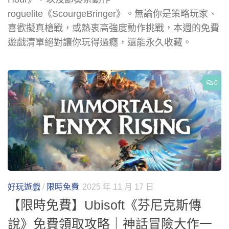
roguelite《ScourgeBringer》。無論你是策略玩家、
喜歡擬真槍戰，或熱衷高強度動作挑戰，本週的免費
遊戲清單絕對讓你玩得過癮，還能永久收藏。
0
好玩遊戲
/
限時免費
2025 年 11 月 17 日
【限時免費】Ubisoft《芬尼克斯傳
說》免費領取攻略｜神話冒險大作一