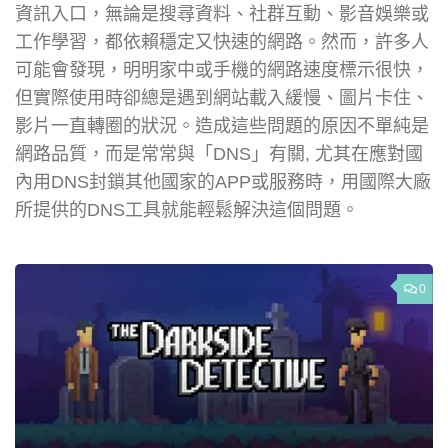
資訊入口，無論是搜尋資料、社群互動、影音娛樂或
工作學習，都依賴穩定又快速的網路。然而，許多人
可能會發現，明明家中或手機的網路速度標示很快，
但實際使用時卻總是遇到網站載入緩慢、圖片卡住、
影片一直轉圈的狀況。造成這些問題的原因不單純是
網路品質，而是常常與「DNS」有關, 尤其在應對國
內用DNS封鎖其他國家的APP或服務時，用國際大廠
所提供的DNS工具就能輕鬆解決這個問題。
0