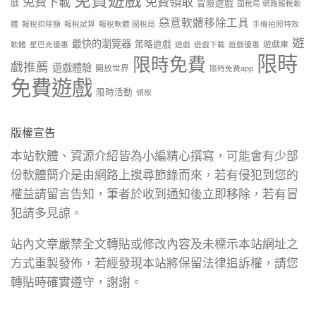
免費遊戲
免費下載
免費領取
戲
冒險遊戲
國稅局 網路報稅軟
惡意軟體移除工具
體
報稅扣除額
報稅試算
報稅軟體 國稅局
手機拍照特效
遊
最快的瀏覽器
策略遊戲
遊戲庫
軟體
星巴克優惠
遊戲
遊戲下載
遊戲優惠
限時
限時免費
戲推薦
遊戲體驗
開放世界
限時免費app
免費遊戲
限時活動
領取
版權宣告
本站軟體、資源介紹皆為小編精心撰寫，可能會有少部
份軟體簡介是由網路上搜尋節錄而來，若有侵犯到您的
權益請留言告知，筆者於收到通知後立即移除，若有冒
犯請多見諒。
站內文章嚴禁全文轉貼或修改內容及未標示本站網址之
方式重製發佈，若經發現本站將保留法律追訴權，請您
轉貼時確實遵守，謝謝。