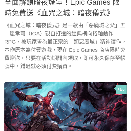
全面解鎖暗夜城堡！Epic Games 限
時免費送《血咒之城：暗夜儀式》
《血咒之城：暗夜儀式》是一款由「惡魔城之父」五
十嵐孝司（IGA）親自打造的經典橫向捲軸動作
RPG，被玩家譽為最正宗的「類惡魔城」精神續作。
本作原本為付費遊戲，現在 Epic Games 商店限時免
費贈送，只要在活動期間內領取，即可永久保存至帳
號中，錯過就必須付費購買。
0