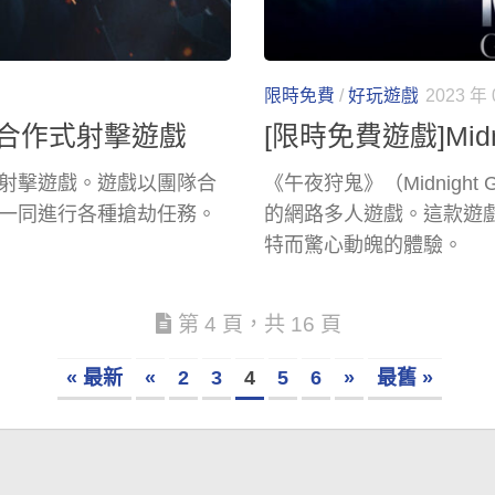
限時免費
/
好玩遊戲
2023 年 
2 合作式射擊遊戲
[限時免費遊戲]Midn
發的合作式射擊遊戲。遊戲以團隊合
《午夜狩鬼》（Midnight Gh
一同進行各種搶劫任務。
的網路多人遊戲。這款遊
特而驚心動魄的體驗。
第 4 頁，共 16 頁
« 最新
«
2
3
4
5
6
»
最舊 »