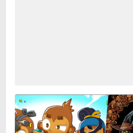
關
鍵
字: