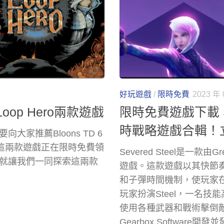
好玩遊戲
/
限時免費
2023 年 
oop Hero兩款遊戲
限時免費遊戲下載 Seve
時戰略遊戲合輯！
家推薦Bloons TD 6
現在這兩款遊戲正在限時免費領
Severed Steel是一款由G
就讓我們一同探索這兩款
遊戲。這款遊戲以其快節
和子彈時間機制，使玩家
玩家扮演Steel，一名
使用各種武器和戰術擊倒敵人。Hom
Gearbox Softwa