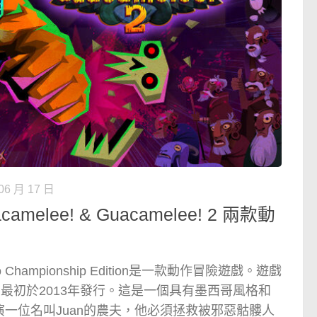
06 月 17 日
melee! & Guacamelee! 2 兩款動
urbo Championship Edition是一款動作冒險遊戲。遊戲
os開發，最初於2013年發行。這是一個具有墨西哥風格和
一位名叫Juan的農夫，他必須拯救被邪惡骷髏人