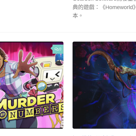
典的遊戲：《Homeworl
本。
0