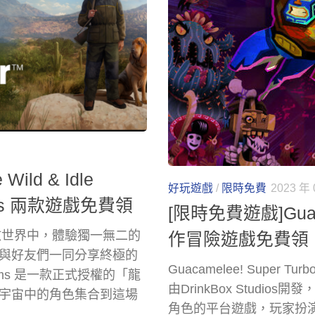
Wild & Idle
好玩遊戲
/
限時免費
2023 年 
Realms 兩款遊戲免費領
[限時免費遊戲]Guaca
收的擬真開放世界中，體驗獨一無二的
作冒險遊戲免費領
與好友們一同分享終極的
Guacamelee! Super T
n Realms 是一款正式授權的「龍
由DrinkBox Studi
宇宙中的角色集合到這場
角色的平台遊戲，玩家扮演