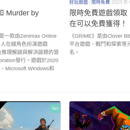
好玩遊戲
/
限時免費
2023 年 
urder by
限時免費遊戲領取
在可以免費獲得！
這是一款由Zenimax Online
《GRIME》是由Clove
的大型多人在線角色扮演遊戲
平台遊戲、戰鬥和探索等元
是一款融合推理解謎與解決謎題的冒
名。
rporation發行。遊戲於2020
Microsoft Windows和
0