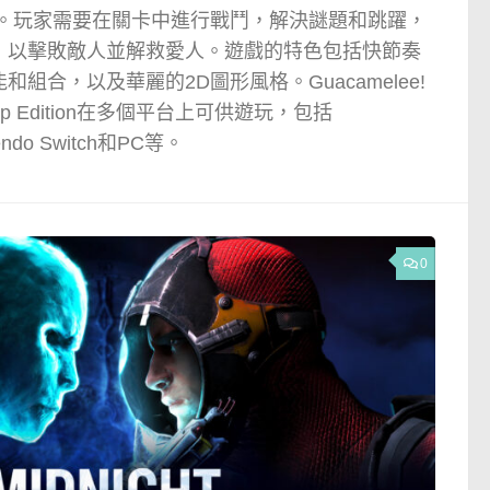
擄走的愛人。玩家需要在關卡中進行戰鬥，解決謎題和跳躍，
，以擊敗敵人並解救愛人。遊戲的特色包括快節奏
組合，以及華麗的2D圖形風格。Guacamelee!
onship Edition在多個平台上可供遊玩，包括
tendo Switch和PC等。
0