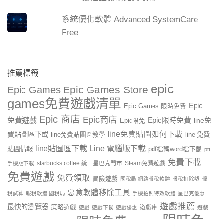
系統優化軟體 Advanced SystemCare
Free
推薦標籤
epic
Epic Games Store
Epic Games
games免費遊戲清單
Epic
Epic Games 限時免費
Epic 商店
Epic商店
免費遊戲
Epic限時免費
line免
Epic限免
line免費貼圖如何下載
費貼圖區下載
line 免費
line免費貼圖區教學
line貼圖區下載
Line 電腦版下載
貼圖情報
pdf檔轉word檔下載
ptt
免費下載
starbucks coffee 統一星巴克門市
Steam免費遊戲
手機版下載
免費遊戲
免費領取
冒險遊戲
國稅局 網路報稅軟體
報稅扣除額
報
惡意軟體移除工具
稅試算
報稅軟體 國稅局
手機拍照特效軟體
星巴克優惠
遊戲推薦
最快的瀏覽器
策略遊戲
遊戲庫
遊戲
遊戲下載
遊戲優惠
遊戲