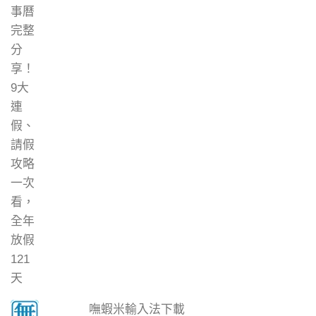
嘸蝦米輸入法下載