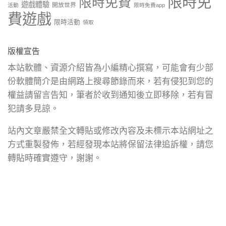
限時免
限時免費
遊戲體驗
開放世界
活動
限時免費app
費遊戲
限時活動
領取
版權宣告
本站軟體、資源介紹皆為小編精心撰寫，可能會有少部
份軟體簡介是由網路上搜尋節錄而來，若有侵犯到您的
權益請留言告知，筆者於收到通知後立即移除，若有冒
犯請多見諒。
站內文章嚴禁全文轉貼或修改內容及未標示本站網址之
方式重製發佈，若經發現本站將保留法律追訴權，請您
轉貼時確實遵守，謝謝。