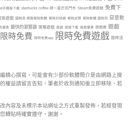
免費下
starbucks coffee 統一星巴克門市
Steam免費遊戲
ptt手機版下載
惡意軟
冒險遊戲
國稅局 網路報稅軟體
報稅扣除額
報稅試算
報稅軟體 國稅局
遊戲
最快的瀏覽器
策略遊戲
遊戲庫
克優惠
遊戲
遊戲下載
遊戲優惠
限時免費遊戲
限時免費
限時活
限時免費app
編精心撰寫，可能會有少部份軟體簡介是由網路上搜
的權益請留言告知，筆者於收到通知後立即移除，若
改內容及未標示本站網址之方式重製發佈，若經發現
您轉貼時確實遵守，謝謝。