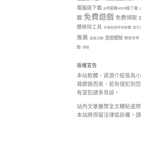
電腦版下載
pdf檔轉word檔下載
免費遊戲
載
免費領取
體移除工具
手機拍照特效軟體
星巴
推薦
遊戲體驗
開放世界
遊戲活動
動
領取
版權宣告
本站軟體、資源介紹皆為小
尋節錄而來，若有侵犯到您
有冒犯請多見諒。
站內文章嚴禁全文轉貼或修
本站將保留法律追訴權，請