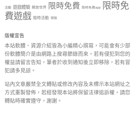
限時免
限時免費
遊戲體驗
開放世界
活動
限時免費app
費遊戲
限時活動
領取
版權宣告
本站軟體、資源介紹皆為小編精心撰寫，可能會有少部
份軟體簡介是由網路上搜尋節錄而來，若有侵犯到您的
權益請留言告知，筆者於收到通知後立即移除，若有冒
犯請多見諒。
站內文章嚴禁全文轉貼或修改內容及未標示本站網址之
方式重製發佈，若經發現本站將保留法律追訴權，請您
轉貼時確實遵守，謝謝。