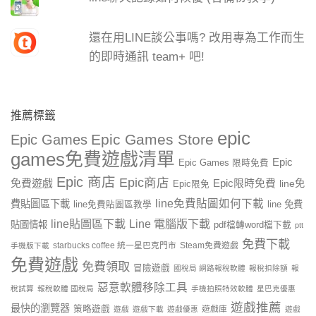
還在用LINE談公事嗎? 改用專為工作而生
的即時通訊 team+ 吧!
推薦標籤
epic
Epic Games Store
Epic Games
games免費遊戲清單
Epic
Epic Games 限時免費
Epic 商店
Epic商店
免費遊戲
Epic限時免費
line免
Epic限免
line免費貼圖如何下載
費貼圖區下載
line 免費
line免費貼圖區教學
line貼圖區下載
Line 電腦版下載
貼圖情報
pdf檔轉word檔下載
ptt
免費下載
starbucks coffee 統一星巴克門市
Steam免費遊戲
手機版下載
免費遊戲
免費領取
冒險遊戲
國稅局 網路報稅軟體
報稅扣除額
報
惡意軟體移除工具
稅試算
報稅軟體 國稅局
手機拍照特效軟體
星巴克優惠
遊戲推薦
最快的瀏覽器
策略遊戲
遊戲庫
遊戲
遊戲下載
遊戲優惠
遊戲