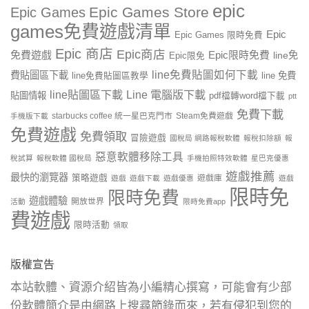
epic
Epic Games Store
Epic Games
games免費遊戲清單
Epic
Epic Games 限時免費
Epic 商店
Epic商店
免費遊戲
Epic限時免費
line免
Epic限免
line免費貼圖如何下載
費貼圖區下載
line 免費
line免費貼圖區教學
line貼圖區下載
Line 電腦版下載
貼圖情報
pdf檔轉word檔下載
ptt
免費下載
starbucks coffee 統一星巴克門市
Steam免費遊戲
手機版下載
免費遊戲
免費領取
冒險遊戲
國稅局 網路報稅軟體
報稅扣除額
報
惡意軟體移除工具
稅試算
報稅軟體 國稅局
手機拍照特效軟體
星巴克優惠
遊戲推薦
最快的瀏覽器
策略遊戲
遊戲庫
遊戲
遊戲下載
遊戲優惠
遊戲
限時免
限時免費
遊戲體驗
開放世界
活動
限時免費app
費遊戲
限時活動
領取
版權宣告
本站軟體、資源介紹皆為小編精心撰寫，可能會有少部
份軟體簡介是由網路上搜尋節錄而來，若有侵犯到您的