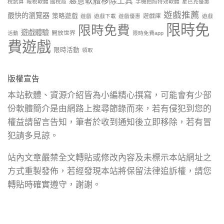
惡意軟體移除工具
稅試算
報稅軟體 國稅局
手機拍照特效軟體
星巴克優惠
遊戲推薦
最快的瀏覽器
策略遊戲
遊戲庫
遊戲
遊戲下載
遊戲優惠
遊戲
限時免
限時免費
遊戲體驗
開放世界
活動
限時免費app
費遊戲
限時活動
領取
版權宣告
本站軟體、資源介紹皆為小編精心撰寫，可能會有少部
份軟體簡介是由網路上搜尋節錄而來，若有侵犯到您的
權益請留言告知，筆者於收到通知後立即移除，若有冒
犯請多見諒。
站內文章嚴禁全文轉貼或修改內容及未標示本站網址之
方式重製發佈，若經發現本站將保留法律追訴權，請您
轉貼時確實遵守，謝謝。