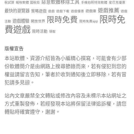
惡意軟體移除工具
稅試算
報稅軟體 國稅局
手機拍照特效軟體
星巴克優惠
遊戲推薦
最快的瀏覽器
策略遊戲
遊戲庫
遊戲
遊戲下載
遊戲優惠
遊戲
限時免
限時免費
遊戲體驗
開放世界
活動
限時免費app
費遊戲
限時活動
領取
版權宣告
本站軟體、資源介紹皆為小編精心撰寫，可能會有少部
份軟體簡介是由網路上搜尋節錄而來，若有侵犯到您的
權益請留言告知，筆者於收到通知後立即移除，若有冒
犯請多見諒。
站內文章嚴禁全文轉貼或修改內容及未標示本站網址之
方式重製發佈，若經發現本站將保留法律追訴權，請您
轉貼時確實遵守，謝謝。