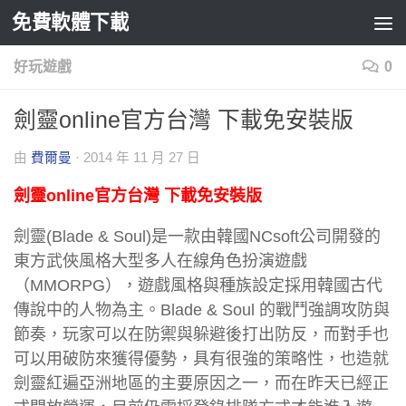
免費軟體下載
Skip to content
好玩遊戲
0
劍靈online官方台灣 下載免安裝版
由
費爾曼
·
2014 年 11 月 27 日
劍靈online官方台灣 下載免安裝版
劍靈(Blade & Soul)是一款由韓國NCsoft公司開發的
東方武俠風格大型多人在線角色扮演遊戲
（MMORPG），遊戲風格與種族設定採用韓國古代
傳說中的人物為主。Blade & Soul 的戰鬥強調攻防與
節奏，玩家可以在防禦與躲避後打出防反，而對手也
可以用破防來獲得優勢，具有很強的策略性，也造就
劍靈紅遍亞洲地區的主要原因之一，而在昨天已經正