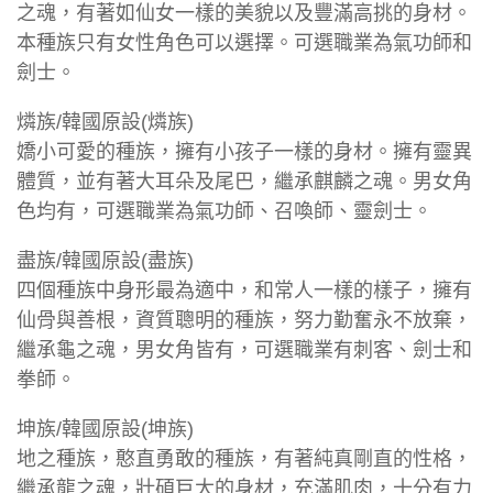
之魂，有著如仙女一樣的美貌以及豐滿高挑的身材。
本種族只有女性角色可以選擇。可選職業為氣功師和
劍士。
燐族/韓國原設(燐族)
嬌小可愛的種族，擁有小孩子一樣的身材。擁有靈異
體質，並有著大耳朵及尾巴，繼承麒麟之魂。男女角
色均有，可選職業為氣功師、召喚師、靈劍士。
盡族/韓國原設(盡族)
四個種族中身形最為適中，和常人一樣的樣子，擁有
仙骨與善根，資質聰明的種族，努力勤奮永不放棄，
繼承龜之魂，男女角皆有，可選職業有刺客、劍士和
拳師。
坤族/韓國原設(坤族)
地之種族，憨直勇敢的種族，有著純真剛直的性格，
繼承龍之魂，壯碩巨大的身材，充滿肌肉，十分有力