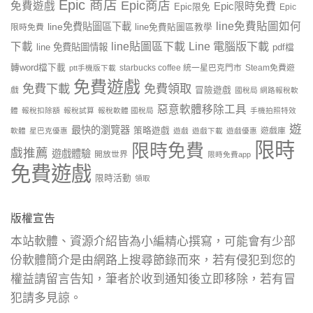
Epic 商店
Epic商店
免費遊戲
Epic限時免費
Epic限免
Epic
line免費貼圖如何
line免費貼圖區下載
限時免費
line免費貼圖區教學
line貼圖區下載
Line 電腦版下載
下載
line 免費貼圖情報
pdf檔
轉word檔下載
starbucks coffee 統一星巴克門市
Steam免費遊
ptt手機版下載
免費遊戲
免費下載
免費領取
戲
冒險遊戲
國稅局 網路報稅軟
惡意軟體移除工具
體
報稅扣除額
報稅試算
報稅軟體 國稅局
手機拍照特效
遊
最快的瀏覽器
策略遊戲
遊戲庫
軟體
星巴克優惠
遊戲
遊戲下載
遊戲優惠
限時
限時免費
戲推薦
遊戲體驗
開放世界
限時免費app
免費遊戲
限時活動
領取
版權宣告
本站軟體、資源介紹皆為小編精心撰寫，可能會有少部
份軟體簡介是由網路上搜尋節錄而來，若有侵犯到您的
權益請留言告知，筆者於收到通知後立即移除，若有冒
犯請多見諒。