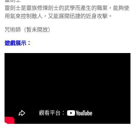
靈劍士是靈族修煉劍士的武學而產生的職業，能夠使
用氣來控制敵人，又能展開迅捷的近身攻擊。
咒術師（暫未開放）
遊戲展示：