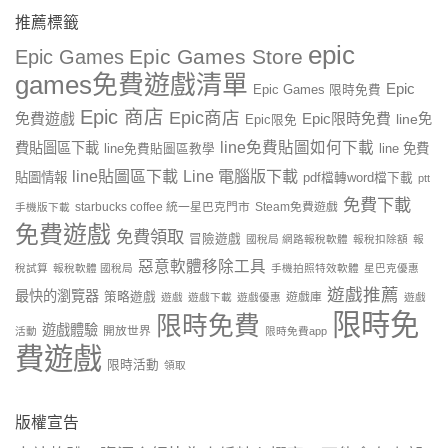
推薦標籤
epic
Epic Games Store
Epic Games
games免費遊戲清單
Epic
Epic Games 限時免費
Epic 商店
Epic商店
免費遊戲
Epic限時免費
line免
Epic限免
line免費貼圖如何下載
費貼圖區下載
line 免費
line免費貼圖區教學
line貼圖區下載
Line 電腦版下載
貼圖情報
pdf檔轉word檔下載
ptt
免費下載
starbucks coffee 統一星巴克門市
Steam免費遊戲
手機版下載
免費遊戲
免費領取
冒險遊戲
國稅局 網路報稅軟體
報稅扣除額
報
惡意軟體移除工具
稅試算
報稅軟體 國稅局
手機拍照特效軟體
星巴克優惠
遊戲推薦
最快的瀏覽器
策略遊戲
遊戲庫
遊戲
遊戲下載
遊戲優惠
遊戲
限時免
限時免費
遊戲體驗
開放世界
活動
限時免費app
費遊戲
限時活動
領取
版權宣告