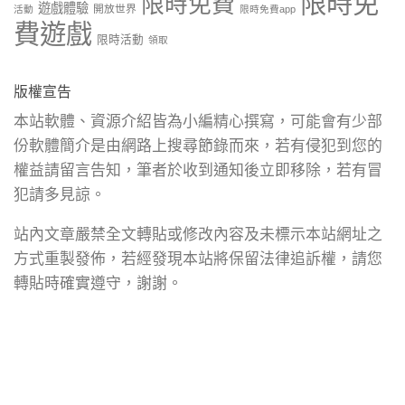
限時免
限時免費
遊戲體驗
開放世界
活動
限時免費app
費遊戲
限時活動
領取
版權宣告
本站軟體、資源介紹皆為小編精心撰寫，可能會有少部
份軟體簡介是由網路上搜尋節錄而來，若有侵犯到您的
權益請留言告知，筆者於收到通知後立即移除，若有冒
犯請多見諒。
站內文章嚴禁全文轉貼或修改內容及未標示本站網址之
方式重製發佈，若經發現本站將保留法律追訴權，請您
轉貼時確實遵守，謝謝。