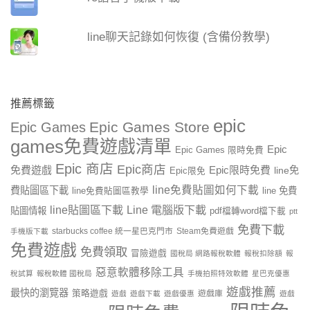
line聊天記錄如何恢復 (含備份教學)
推薦標籤
epic
Epic Games Store
Epic Games
games免費遊戲清單
Epic
Epic Games 限時免費
Epic 商店
Epic商店
免費遊戲
Epic限時免費
line免
Epic限免
line免費貼圖如何下載
費貼圖區下載
line 免費
line免費貼圖區教學
line貼圖區下載
Line 電腦版下載
貼圖情報
pdf檔轉word檔下載
ptt
免費下載
starbucks coffee 統一星巴克門市
Steam免費遊戲
手機版下載
免費遊戲
免費領取
冒險遊戲
國稅局 網路報稅軟體
報稅扣除額
報
惡意軟體移除工具
稅試算
報稅軟體 國稅局
手機拍照特效軟體
星巴克優惠
遊戲推薦
最快的瀏覽器
策略遊戲
遊戲庫
遊戲
遊戲下載
遊戲優惠
遊戲