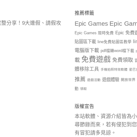
推薦標籤
Epic Gam
曆完整分享！9大連假、請假攻
Epic Games
Epic 免
Epic Games 限時免費
l
貼圖區下載
line免費貼圖區教學
電腦版下載
pdf檔轉word檔下載
免費遊戲
載
免費領取
體移除工具
手機拍照特效軟體
星巴
推薦
遊戲體驗
開放世界
遊戲活動
動
領取
版權宣告
本站軟體、資源介紹皆為小
尋節錄而來，若有侵犯到您
有冒犯請多見諒。