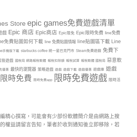
epic games免費遊戲清單
es Store
Epic 商店
Epic商店
費遊戲
Epic限時免費
line免費
Epic限免
line貼圖區下載
Line
ine免費貼圖如何下載
line 免費貼圖情報
免費下
starbucks coffee 統一星巴克門市
Steam免費遊戲
ptt手機版下載
惡意軟
冒險遊戲
國稅局 網路報稅軟體
報稅扣除額
報稅試算
報稅軟體 國稅局
遊戲
最快的瀏覽器
策略遊戲
遊戲庫
克優惠
遊戲
遊戲下載
遊戲優惠
限時免費遊戲
限時免費
限時活
限時免費app
編精心撰寫，可能會有少部份軟體簡介是由網路上搜
的權益請留言告知，筆者於收到通知後立即移除，若