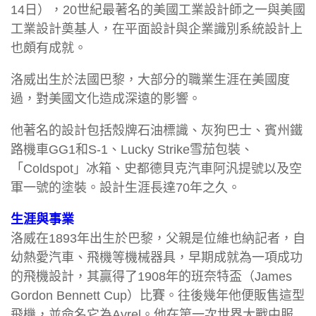
14日），20世紀最著名的美國工業設計師之一與美國
工業設計奠基人，在平面設計與企業識別系統設計上
也頗有成就。
洛威出生於法國巴黎，大部分的職業生涯在美國度
過，對美國文化造成深遠的影響。
他著名的設計包括殼牌石油標識、灰狗巴士、賓州鐵
路機車GG1和S-1、Lucky Strike雪茄包裝、
「Coldspot」冰箱、史都德貝克汽車阿汎提號以及空
軍一號的塗裝。設計生涯長達70年之久。
生涯與事業
洛威在1893年出生於巴黎，父親是位維也納記者，自
幼熱愛汽車、飛機等機械器具，早期成就為一項成功
的飛機設計，其贏得了1908年的班奈特盃（James
Gordon Bennett Cup）比賽。往後幾年他便販售這型
飛機，並命名它為Ayrel。他在第一次世界大戰中服