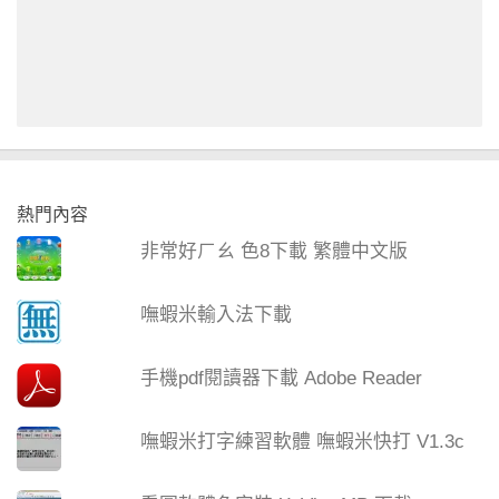
熱門內容
非常好ㄏㄠ 色8下載 繁體中文版
嘸蝦米輸入法下載
手機pdf閱讀器下載 Adobe Reader
嘸蝦米打字練習軟體 嘸蝦米快打 V1.3c