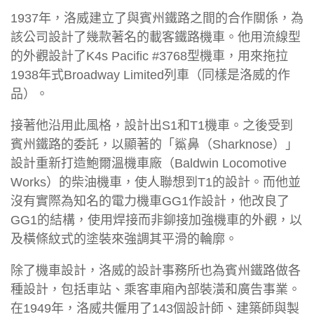
1937年，洛威建立了與賓州鐵路之間的合作關係，為
該公司設計了幾款著名的載客鐵路機車。他用流線型
的外觀設計了K4s Pacific #3768型機車，用來拖拉
1938年式Broadway Limited列車（同樣是洛威的作
品）。
接著他沿用此風格，設計出S1和T1機車。之後受到
賓州鐵路的委託，以顯著的「鯊鼻（Sharknose）」
設計重新打造鮑爾溫機車廠（Baldwin Locomotive
Works）的柴油機車，使人聯想到T1的設計。而他並
沒有實際為知名的電力機車GG1作設計，他改良了
GG1的結構，使用焊接而非鉚接加強機車的外觀，以
及橫條紋式的塗裝來強調其平滑的輪廓。
除了機車設計，洛威的設計事務所也為賓州鐵路做各
種設計，包括車站、乘客車廂內部裝潢和廣告事業。
在1949年，洛威共僱用了143個設計師、建築師與製