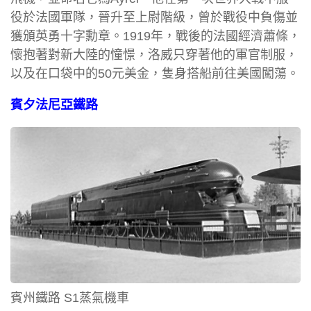
役於法國軍隊，晉升至上尉階級，曾於戰役中負傷並
獲頒英勇十字勳章。1919年，戰後的法國經濟蕭條，
懷抱著對新大陸的憧憬，洛威只穿著他的軍官制服，
以及在口袋中的50元美金，隻身搭船前往美國闖蕩。
賓夕法尼亞鐵路
賓州鐵路 S1蒸氣機車