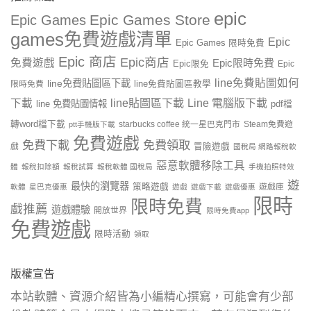
epic
Epic Games Store
Epic Games
games免費遊戲清單
Epic
Epic Games 限時免費
Epic 商店
Epic商店
免費遊戲
Epic限時免費
Epic限免
Epic
line免費貼圖如何
line免費貼圖區下載
限時免費
line免費貼圖區教學
line貼圖區下載
Line 電腦版下載
下載
line 免費貼圖情報
pdf檔
轉word檔下載
starbucks coffee 統一星巴克門市
Steam免費遊
ptt手機版下載
免費遊戲
免費下載
免費領取
戲
冒險遊戲
國稅局 網路報稅軟
惡意軟體移除工具
體
報稅扣除額
報稅試算
報稅軟體 國稅局
手機拍照特效
遊
最快的瀏覽器
策略遊戲
遊戲庫
軟體
星巴克優惠
遊戲
遊戲下載
遊戲優惠
限時
限時免費
戲推薦
遊戲體驗
開放世界
限時免費app
免費遊戲
限時活動
領取
版權宣告
本站軟體、資源介紹皆為小編精心撰寫，可能會有少部