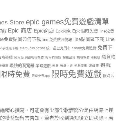
epic games免費遊戲清單
es Store
Epic 商店
Epic商店
費遊戲
Epic限時免費
line免費
Epic限免
line貼圖區下載
Line
ine免費貼圖如何下載
line 免費貼圖情報
免費下
starbucks coffee 統一星巴克門市
Steam免費遊戲
ptt手機版下載
惡意軟
冒險遊戲
國稅局 網路報稅軟體
報稅扣除額
報稅試算
報稅軟體 國稅局
遊戲
最快的瀏覽器
策略遊戲
遊戲庫
克優惠
遊戲
遊戲下載
遊戲優惠
限時免費遊戲
限時免費
限時活
限時免費app
編精心撰寫，可能會有少部份軟體簡介是由網路上搜
的權益請留言告知，筆者於收到通知後立即移除，若