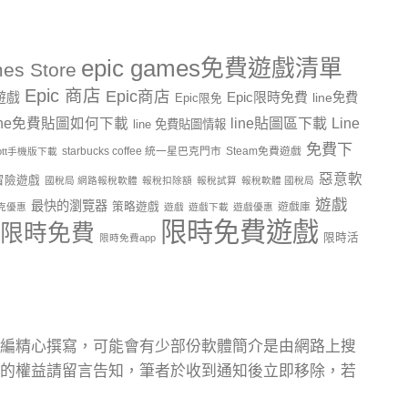
epic games免費遊戲清單
es Store
Epic 商店
Epic商店
費遊戲
Epic限時免費
line免費
Epic限免
line貼圖區下載
Line
ine免費貼圖如何下載
line 免費貼圖情報
免費下
starbucks coffee 統一星巴克門市
Steam免費遊戲
ptt手機版下載
惡意軟
冒險遊戲
國稅局 網路報稅軟體
報稅扣除額
報稅試算
報稅軟體 國稅局
遊戲
最快的瀏覽器
策略遊戲
遊戲庫
克優惠
遊戲
遊戲下載
遊戲優惠
限時免費遊戲
限時免費
限時活
限時免費app
編精心撰寫，可能會有少部份軟體簡介是由網路上搜
的權益請留言告知，筆者於收到通知後立即移除，若