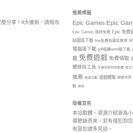
推薦標籤
Epic Gam
曆完整分享！9大連假、請假攻
Epic Games
Epic 免
Epic Games 限時免費
l
貼圖區下載
line免費貼圖區教學
電腦版下載
pdf檔轉word檔下載
免費遊戲
載
免費領取
體移除工具
手機拍照特效軟體
星巴
推薦
遊戲體驗
開放世界
遊戲活動
動
領取
版權宣告
本站軟體、資源介紹皆為小
尋節錄而來，若有侵犯到您
有冒犯請多見諒。