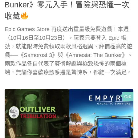
Bunker》零元入手！冒險與恐懼一次
收藏
Epic Games Store 再度送出重量級免費遊戲！本週
（10月16日至10月23日），玩家只要登入 Epic 帳
號，就能限時免費領取兩款風格迥異、評價極高的遊
戲──《Samorost 3》與《Amnesia: The Bunker》。
兩款作品各自代表了藝術解謎與極致恐怖的兩個極
端，無論你喜歡療癒系還是驚悚系，都能一次滿足。
0