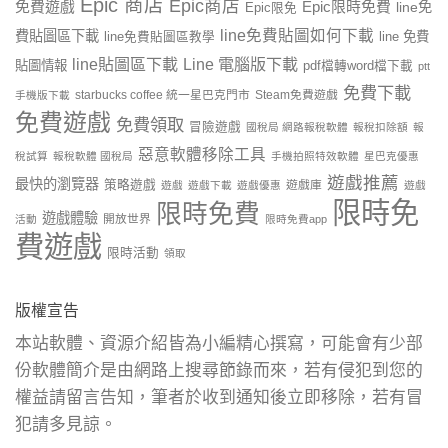
Epic 商店
Epic商店
免費遊戲
Epic限時免費
line免
Epic限免
line免費貼圖如何下載
費貼圖區下載
line 免費
line免費貼圖區教學
line貼圖區下載
Line 電腦版下載
貼圖情報
pdf檔轉word檔下載
ptt
免費下載
starbucks coffee 統一星巴克門市
Steam免費遊戲
手機版下載
免費遊戲
免費領取
冒險遊戲
國稅局 網路報稅軟體
報稅扣除額
報
惡意軟體移除工具
稅試算
報稅軟體 國稅局
手機拍照特效軟體
星巴克優惠
遊戲推薦
最快的瀏覽器
策略遊戲
遊戲庫
遊戲
遊戲下載
遊戲優惠
遊戲
限時免
限時免費
遊戲體驗
開放世界
活動
限時免費app
費遊戲
限時活動
領取
版權宣告
本站軟體、資源介紹皆為小編精心撰寫，可能會有少部
份軟體簡介是由網路上搜尋節錄而來，若有侵犯到您的
權益請留言告知，筆者於收到通知後立即移除，若有冒
犯請多見諒。