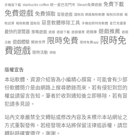
免費下載
starbucks coffee 統一星巴克門市
Steam免費遊戲
手機版下載
免費遊戲
免費領取
冒險遊戲
國稅局 網路報稅軟體
報稅扣除額
報
惡意軟體移除工具
稅試算
報稅軟體 國稅局
手機拍照特效軟體
星巴克優惠
遊戲推薦
最快的瀏覽器
策略遊戲
遊戲庫
遊戲
遊戲下載
遊戲優惠
遊戲
限時免
限時免費
遊戲體驗
開放世界
活動
限時免費app
費遊戲
限時活動
領取
版權宣告
本站軟體、資源介紹皆為小編精心撰寫，可能會有少部
份軟體簡介是由網路上搜尋節錄而來，若有侵犯到您的
權益請留言告知，筆者於收到通知後立即移除，若有冒
犯請多見諒。
站內文章嚴禁全文轉貼或修改內容及未標示本站網址之
方式重製發佈，若經發現本站將保留法律追訴權，請您
轉貼時確實遵守，謝謝。