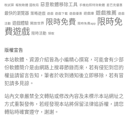
惡意軟體移除工具
稅試算
報稅軟體 國稅局
手機拍照特效軟體
星巴克優惠
遊戲推薦
最快的瀏覽器
策略遊戲
遊戲庫
遊戲
遊戲下載
遊戲優惠
遊戲
限時免
限時免費
遊戲體驗
開放世界
活動
限時免費app
費遊戲
限時活動
領取
版權宣告
本站軟體、資源介紹皆為小編精心撰寫，可能會有少部
份軟體簡介是由網路上搜尋節錄而來，若有侵犯到您的
權益請留言告知，筆者於收到通知後立即移除，若有冒
犯請多見諒。
站內文章嚴禁全文轉貼或修改內容及未標示本站網址之
方式重製發佈，若經發現本站將保留法律追訴權，請您
轉貼時確實遵守，謝謝。