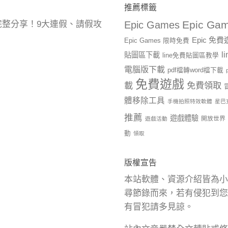
推薦標籤
Epic Gam
曆完整分享！9大連假、請假攻
Epic Games
Epic 免
Epic Games 限時免費
l
貼圖區下載
line免費貼圖區教學
電腦版下載
pdf檔轉word檔下載
免費遊戲
載
免費領取
體移除工具
手機拍照特效軟體
星巴
推薦
遊戲體驗
開放世界
遊戲活動
動
領取
版權宣告
本站軟體、資源介紹皆為小
尋節錄而來，若有侵犯到您
有冒犯請多見諒。