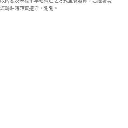
改內容及未標示本站網址之方式重製發佈，若經發現
您轉貼時確實遵守，謝謝。