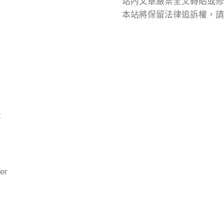
站內文章嚴禁全文轉貼或修
本站將保留法律追訴權，請
版
er