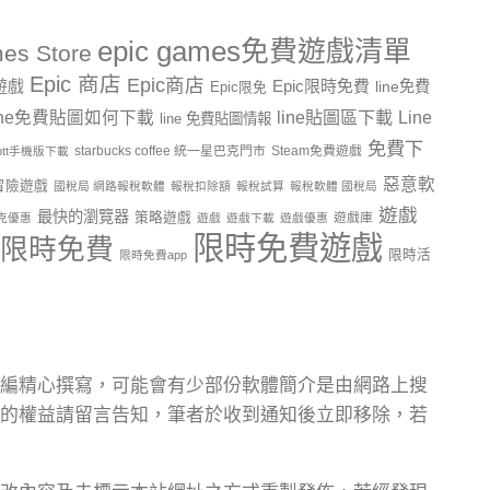
epic games免費遊戲清單
es Store
Epic 商店
Epic商店
費遊戲
Epic限時免費
line免費
Epic限免
line貼圖區下載
Line
ine免費貼圖如何下載
line 免費貼圖情報
免費下
starbucks coffee 統一星巴克門市
Steam免費遊戲
ptt手機版下載
惡意軟
冒險遊戲
國稅局 網路報稅軟體
報稅扣除額
報稅試算
報稅軟體 國稅局
遊戲
最快的瀏覽器
策略遊戲
遊戲庫
克優惠
遊戲
遊戲下載
遊戲優惠
限時免費遊戲
限時免費
限時活
限時免費app
編精心撰寫，可能會有少部份軟體簡介是由網路上搜
的權益請留言告知，筆者於收到通知後立即移除，若