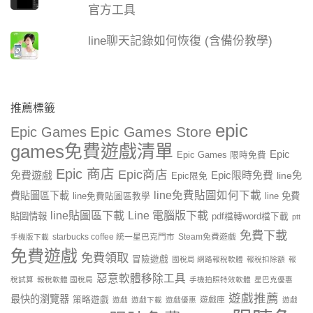
官方工具
line聊天記錄如何恢復 (含備份教學)
推薦標籤
epic
Epic Games Store
Epic Games
games免費遊戲清單
Epic
Epic Games 限時免費
Epic 商店
Epic商店
免費遊戲
Epic限時免費
line免
Epic限免
line免費貼圖如何下載
費貼圖區下載
line 免費
line免費貼圖區教學
line貼圖區下載
Line 電腦版下載
貼圖情報
pdf檔轉word檔下載
ptt
免費下載
starbucks coffee 統一星巴克門市
Steam免費遊戲
手機版下載
免費遊戲
免費領取
冒險遊戲
國稅局 網路報稅軟體
報稅扣除額
報
惡意軟體移除工具
稅試算
報稅軟體 國稅局
手機拍照特效軟體
星巴克優惠
遊戲推薦
最快的瀏覽器
策略遊戲
遊戲庫
遊戲
遊戲下載
遊戲優惠
遊戲