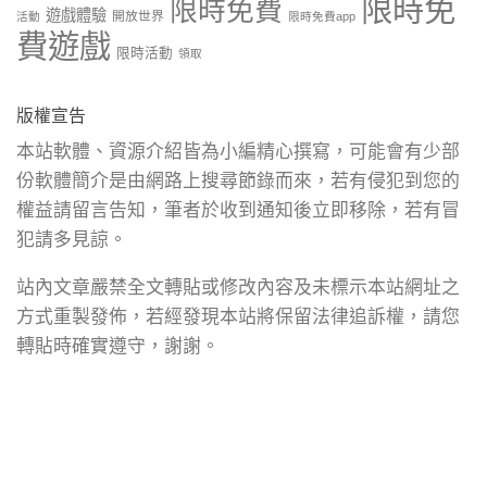
限時免
限時免費
遊戲體驗
開放世界
活動
限時免費app
費遊戲
限時活動
領取
版權宣告
本站軟體、資源介紹皆為小編精心撰寫，可能會有少部
份軟體簡介是由網路上搜尋節錄而來，若有侵犯到您的
權益請留言告知，筆者於收到通知後立即移除，若有冒
犯請多見諒。
站內文章嚴禁全文轉貼或修改內容及未標示本站網址之
方式重製發佈，若經發現本站將保留法律追訴權，請您
轉貼時確實遵守，謝謝。