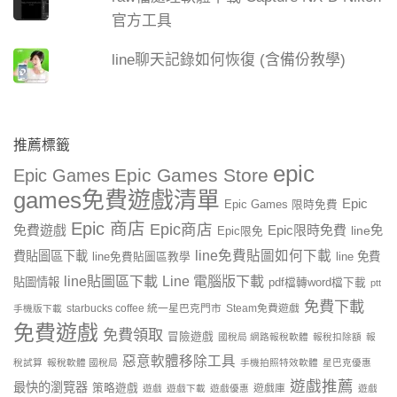
官方工具
line聊天記錄如何恢復 (含備份教學)
推薦標籤
epic
Epic Games Store
Epic Games
games免費遊戲清單
Epic
Epic Games 限時免費
Epic 商店
Epic商店
免費遊戲
Epic限時免費
line免
Epic限免
line免費貼圖如何下載
費貼圖區下載
line 免費
line免費貼圖區教學
line貼圖區下載
Line 電腦版下載
貼圖情報
pdf檔轉word檔下載
ptt
免費下載
starbucks coffee 統一星巴克門市
Steam免費遊戲
手機版下載
免費遊戲
免費領取
冒險遊戲
國稅局 網路報稅軟體
報稅扣除額
報
惡意軟體移除工具
稅試算
報稅軟體 國稅局
手機拍照特效軟體
星巴克優惠
遊戲推薦
最快的瀏覽器
策略遊戲
遊戲庫
遊戲
遊戲下載
遊戲優惠
遊戲