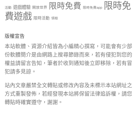
限時免
限時免費
遊戲體驗
開放世界
活動
限時免費app
費遊戲
限時活動
領取
版權宣告
本站軟體、資源介紹皆為小編精心撰寫，可能會有少部
份軟體簡介是由網路上搜尋節錄而來，若有侵犯到您的
權益請留言告知，筆者於收到通知後立即移除，若有冒
犯請多見諒。
站內文章嚴禁全文轉貼或修改內容及未標示本站網址之
方式重製發佈，若經發現本站將保留法律追訴權，請您
轉貼時確實遵守，謝謝。