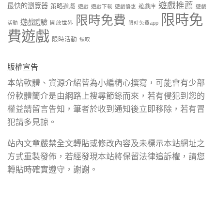
遊戲推薦
最快的瀏覽器
策略遊戲
遊戲庫
遊戲
遊戲下載
遊戲優惠
遊戲
限時免
限時免費
遊戲體驗
開放世界
活動
限時免費app
費遊戲
限時活動
領取
版權宣告
本站軟體、資源介紹皆為小編精心撰寫，可能會有少部
份軟體簡介是由網路上搜尋節錄而來，若有侵犯到您的
權益請留言告知，筆者於收到通知後立即移除，若有冒
犯請多見諒。
站內文章嚴禁全文轉貼或修改內容及未標示本站網址之
方式重製發佈，若經發現本站將保留法律追訴權，請您
轉貼時確實遵守，謝謝。