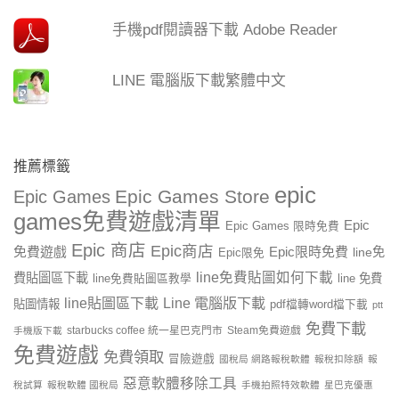
手機pdf閱讀器下載 Adobe Reader
LINE 電腦版下載繁體中文
推薦標籤
epic
Epic Games Store
Epic Games
games免費遊戲清單
Epic
Epic Games 限時免費
Epic 商店
Epic商店
免費遊戲
Epic限時免費
line免
Epic限免
line免費貼圖如何下載
費貼圖區下載
line 免費
line免費貼圖區教學
line貼圖區下載
Line 電腦版下載
貼圖情報
pdf檔轉word檔下載
ptt
免費下載
starbucks coffee 統一星巴克門市
Steam免費遊戲
手機版下載
免費遊戲
免費領取
冒險遊戲
國稅局 網路報稅軟體
報稅扣除額
報
惡意軟體移除工具
稅試算
報稅軟體 國稅局
手機拍照特效軟體
星巴克優惠